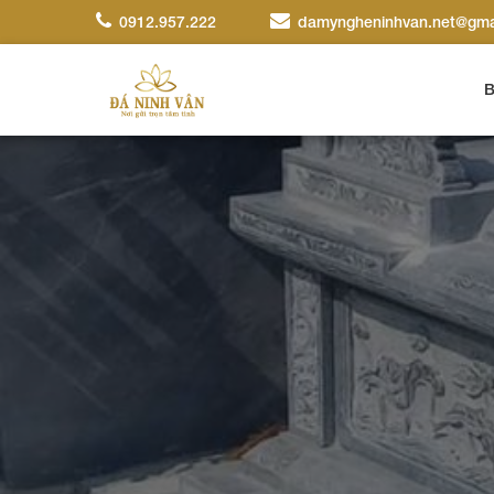
0912.957.222
damyngheninhvan.net@gma
B