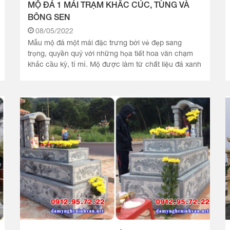
MỘ ĐÁ 1 MÁI TRẠM KHẮC CÚC, TÙNG VÀ
BÔNG SEN
08/05/2022
Mẫu mộ đá một mái đặc trưng bởi vẻ đẹp sang
trọng, quyền quý với những họa tiết hoa văn chạm
khắc cầu kỳ, tỉ mỉ. Mộ được làm từ chất liệu đá xanh
đen bền chắc với họa.