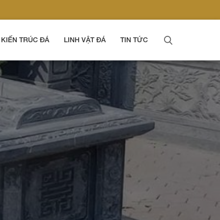
KIẾN TRÚC ĐÁ
LINH VẬT ĐÁ
TIN TỨC