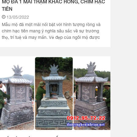
MỘ ĐÁ 1 MÁI TRẠM KHẮC RỒNG, CHIM HẠC
TIÊN
13/05/2022
Mẫu mộ đá một mái nổi bật với hình tượng rồng và
chim hạc tiên mang ý nghĩa sâu sắc về sự trường
thọ, trí tuệ và may mắn. Vẻ đẹp của ngôi mộ được
khắc họa chi tiết.