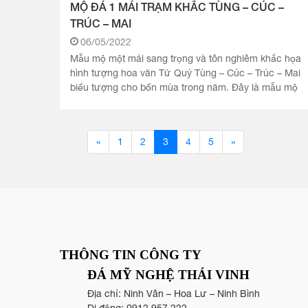
MỘ ĐÁ 1 MÁI TRẠM KHẮC TÙNG – CÚC –
TRÚC – MAI
06/05/2022
Mẫu mộ một mái sang trọng và tôn nghiêm khắc họa
hình tượng hoa văn Tứ Quý Tùng – Cúc – Trúc – Mai
biểu tượng cho bốn mùa trong năm. Đây là mẫu mộ
cao cấp được nhiều.
«
1
2
3
4
5
»
THÔNG TIN CÔNG TY
ĐÁ MỸ NGHỆ THÁI VINH
Địa chỉ: Ninh Vân – Hoa Lư – Ninh Bình
Di động:
0912.957.222