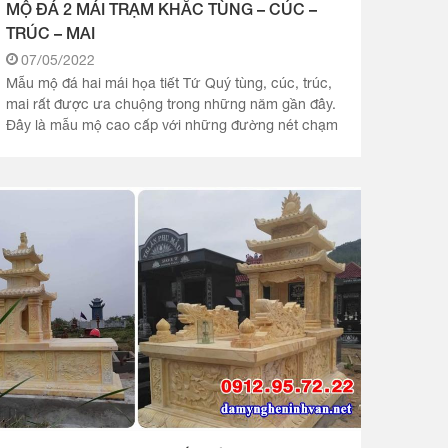
MỘ ĐÁ 2 MÁI TRẠM KHẮC TÙNG – CÚC –
TRÚC – MAI
07/05/2022
Mẫu mộ đá hai mái họa tiết Tứ Quý tùng, cúc, trúc,
mai rất được ưa chuộng trong những năm gần đây.
Đây là mẫu mộ cao cấp với những đường nét chạm
trổ cầu kỳ, độc đáo được.