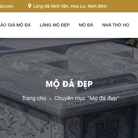
il.com
Làng đá Ninh Vân, Hoa Lư, Ninh Bình
ÁO GIÁ MỘ ĐÁ
LĂNG MỘ ĐẸP
MỘ ĐÁ
NHÀ THỜ HỌ
MỘ ĐÁ ĐẸP
Trang chủ
Chuyên mục "Mộ đá đẹp"