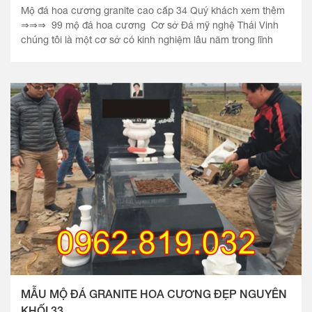
Mộ đá hoa cương granite cao cấp 34 Quý khách xem thêm
⇒⇒⇒ 99 mộ đá hoa cương Cơ sở Đá mỹ nghệ Thái Vinh
chúng tôi là một cơ sở có kinh nghiệm lâu năm trong lĩnh
vực điêu.
MẪU MỘ ĐÁ GRANITE HOA CƯƠNG ĐẸP NGUYÊN
KHỐI 33