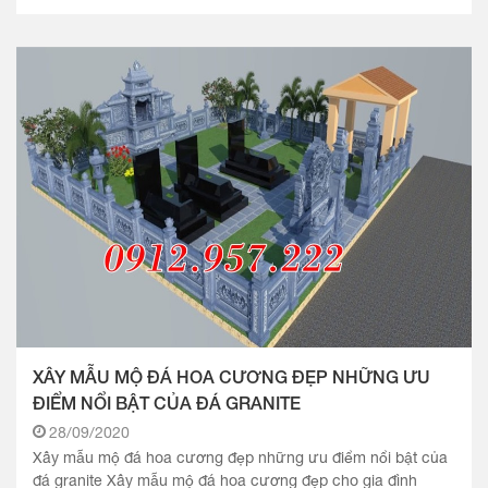
thể hiện tín.
XÂY MẪU MỘ ĐÁ HOA CƯƠNG ĐẸP NHỮNG ƯU
ĐIỂM NỔI BẬT CỦA ĐÁ GRANITE
28/09/2020
Xây mẫu mộ đá hoa cương đẹp những ưu điểm nổi bật của
đá granite Xây mẫu mộ đá hoa cương đẹp cho gia đình