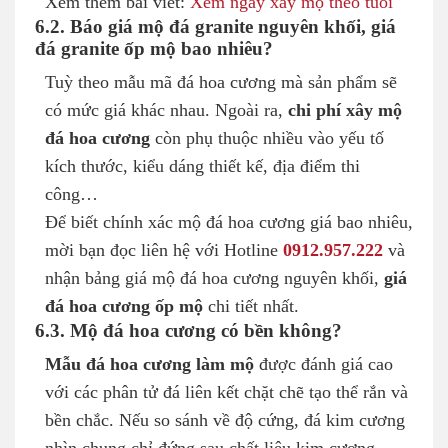
Xem thêm bài viết:
Xem ngày xây mộ theo tuổi
6.2. Báo giá mộ đá granite nguyên khối, giá
đá granite ốp mộ bao nhiêu?
Tuỳ theo mẫu mã đá hoa cương mà sản phẩm sẽ
có mức giá khác nhau. Ngoài ra,
chi phí xây mộ
đá hoa cương
còn phụ thuộc nhiều vào yếu tố
kích thước, kiểu dáng thiết kế, địa điểm thi
công…
Để biết chính xác mộ đá hoa cương giá bao nhiêu,
mời bạn đọc liên hệ với Hotline
0912.957.222
và
nhận bảng giá mộ đá hoa cương nguyên khối,
giá
đá hoa cương ốp mộ
chi tiết nhất.
6.3. Mộ đá hoa cương có bền không?
Mẫu đá hoa cương làm mộ
được đánh giá cao
với các phân tử đá liên kết chặt chẽ tạo thể rắn và
bền chắc. Nếu so sánh về độ cứng, đá kim cương