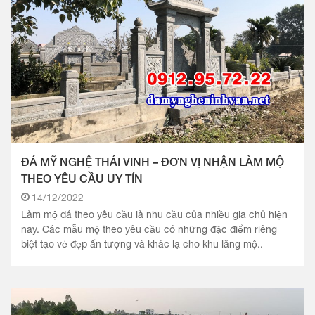
ĐÁ MỸ NGHỆ THÁI VINH – ĐƠN VỊ NHẬN LÀM MỘ
THEO YÊU CẦU UY TÍN
14/12/2022
Làm mộ đá theo yêu cầu là nhu cầu của nhiều gia chủ hiện
nay. Các mẫu mộ theo yêu cầu có những đặc điểm riêng
biệt tạo vẻ đẹp ấn tượng và khác lạ cho khu lăng mộ..