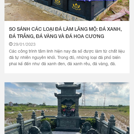
SO SÁNH CÁC LOẠI ĐÁ LÀM LĂNG MỘ: ĐÁ XANH,
ĐÁ TRẮNG, ĐÁ VÀNG VÀ ĐÁ HOA CƯƠNG
29/01/2023
Các công trình tâm linh hiện nay đa số được làm từ chất liệu
đá tự nhiên nguyên khối. Trong đó, những loại đá phổ biến
phải kể đến như đá xanh đen, đá xanh rêu, đá vàng, đá.