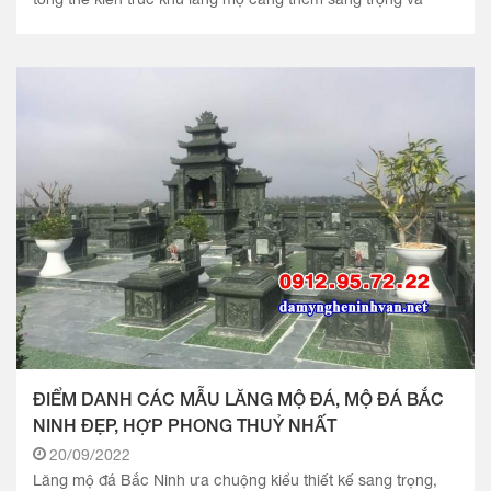
mang ý.
ĐIỂM DANH CÁC MẪU LĂNG MỘ ĐÁ, MỘ ĐÁ BẮC
NINH ĐẸP, HỢP PHONG THUỶ NHẤT
20/09/2022
Lăng mộ đá Bắc Ninh ưa chuộng kiểu thiết kế sang trọng,