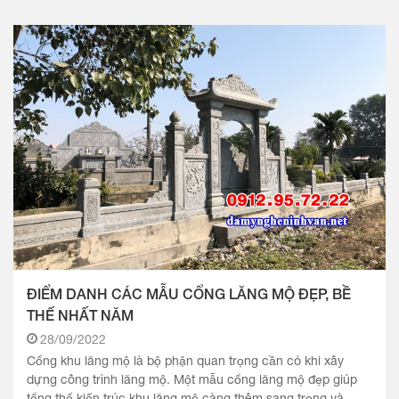
ĐIỂM DANH CÁC MẪU CỔNG LĂNG MỘ ĐẸP, BỀ
THẾ NHẤT NĂM
28/09/2022
Cổng khu lăng mộ là bộ phận quan trọng cần có khi xây
dựng công trình lăng mộ. Một mẫu cổng lăng mộ đẹp giúp
tổng thể kiến trúc khu lăng mộ càng thêm sang trọng và