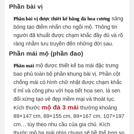
Phần bài vị
sáng
Phần bài vị được thiết kế bằng đá hoa cương
bóng tạo điểm nhấn cho ngôi mộ. Thông tin
người đã khuất được chạm khắc đầy đủ và rõ
ràng nhằm lưu truyền đến những đời sau.
Phần mái mộ (phần đao)
mộ được thiết kế ba mái đặc trưng
Phần mái
bao phủ toàn bộ phần khung bài vị. Phần cột
chống mái có hình chữ nhật được chạm khắc
tỉ mỉ và công phu với họa tiết hoa sen, lá sen
đối xứng tạo vẻ đẹp mềm mại và thoát tục.
mộ đá 3 mái
Kích thước
thường khoảng
89×147 cm, 89×155 cm, 89×167 cm, 107×197
cm… tùy theo nhu cầu của gia chủ. Kích
thước mộ ba mái nhìn chung sẽ bề thế hơn so