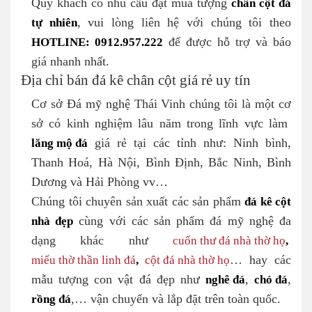
Quý khách có nhu cầu đặt mua tượng
chân cột đá
tự nhiên
, vui lòng liên hệ với chúng tôi theo
HOTLINE: 0912.957.222
để được hỗ trợ và báo
giá nhanh nhất.
Địa chỉ bán đá kê chân cột giá rẻ uy tín
Cơ sở Đá mỹ nghệ Thái Vinh chúng tôi là một cơ
sở có kinh nghiệm lâu năm trong lĩnh vực làm
lăng mộ đá
giá rẻ tại các tỉnh như: Ninh bình,
Thanh Hoá, Hà Nội, Bình Định, Bắc Ninh, Bình
Dương và Hải Phòng vv…
Chúng tôi chuyên sản xuất các sản phẩm
đá kê cột
nhà đẹp
cùng với các sản phẩm đá mỹ nghệ đa
dạng khác như
cuốn thư đá nhà thờ họ
,
miếu thờ thần linh đá
,
cột đá nhà thờ họ
… hay các
mẫu tượng con vật đá đẹp như
nghê đá
,
chó đá
,
rồng đá
,… vận chuyển và lắp đặt trên toàn quốc.