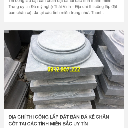
Thi công lắp đặt bán chân cột đá tại các tỉnh thành miền
Trung uy tín Đá mỹ nghệ Thái Vinh – Địa chỉ thi công lắp đặt
bán chân cột đá tại các tỉnh miền trung như: Thanh.
ĐỊA CHỈ THI CÔNG LẮP ĐẶT BÁN ĐÁ KÊ CHÂN
CỘT TẠI CÁC TỈNH MIỀN BẮC UY TÍN