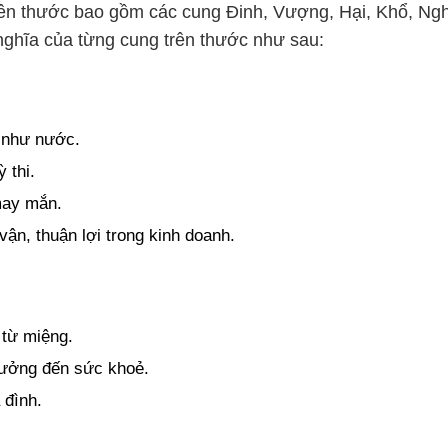
ên thước bao gồm các cung Đinh, Vượng, Hại, Khổ, Ngh
nghĩa của từng cung trên thước như sau:
o như nước.
 thi.
 may mắn.
ận, thuận lợi trong kinh doanh.
 từ miệng.
 hưởng đến sức khoẻ.
 đình.