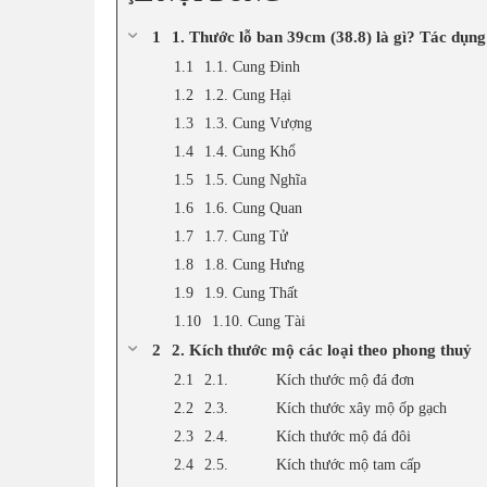
1. Thước lỗ ban 39cm (38.8) là gì? Tác dụn
1.1. Cung Đinh
1.2. Cung Hại
1.3. Cung Vượng
1.4. Cung Khổ
1.5. Cung Nghĩa
1.6. Cung Quan
1.7. Cung Tử
1.8. Cung Hưng
1.9. Cung Thất
1.10. Cung Tài
2. Kích thước mộ các loại theo phong thuỷ
2.1. Kích thước mộ đá đơn
2.3. Kích thước xây mộ ốp gạch
2.4. Kích thước mộ đá đôi
2.5. Kích thước mộ tam cấp