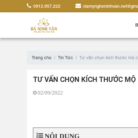
0912.957.222
damyngheninhvan.net@gma
B
Trang chủ
Tin Tức
Tư vấn chọn kích thước mộ c
TƯ VẤN CHỌN KÍCH THƯỚC MỘ
02/09/2022
NỘI DUNG