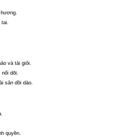
ê hương. 
tai.
o và tài giỏi. 
nối dõi. 
ài sản dồi dào.
.
nh quyền.