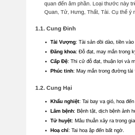
quan đến âm phần. Loại thước này tr
Quan, Tử, Hưng, Thất, Tài. Cụ thể ý 
1.1. Cung Đinh
Tài Vượng
: Tài sản dồi dào, tiền và
Đăng khoa
: Đỗ đạt, may mắn trong kỳ
Cấp Đệ
: Thi cử đỗ đạt, thuận lợi và
Phúc tinh
: May mắn trong đường tài v
1.2. Cung Hại
Khẩu nghiệt
: Tai bay vạ gió, hoạ đến
Lâm bệnh
: Bệnh tật, dịch bệnh ảnh
Tử huyệt
: Mâu thuẫn xảy ra trong gia
Hoạ chí
: Tai hoạ ập đến bất ngờ.