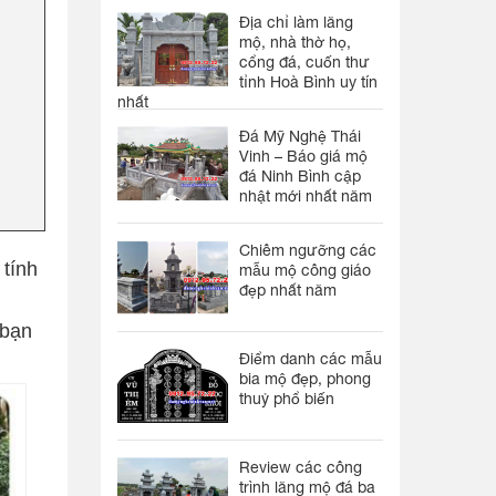
Địa chỉ làm lăng
mộ, nhà thờ họ,
cổng đá, cuốn thư
tỉnh Hoà Bình uy tín
nhất
Đá Mỹ Nghệ Thái
Vinh – Báo giá mộ
đá Ninh Bình cập
nhật mới nhất năm
Chiêm ngưỡng các
 tính
mẫu mộ công giáo
đẹp nhất năm
 bạn
Điểm danh các mẫu
bia mộ đẹp, phong
thuỷ phổ biến
Review các công
trình lăng mộ đá ba