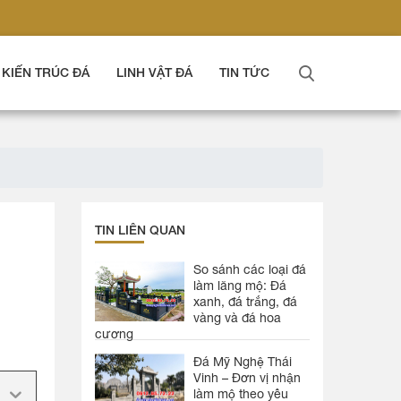
KIẾN TRÚC ĐÁ
LINH VẬT ĐÁ
TIN TỨC
TIN LIÊN QUAN
So sánh các loại đá
làm lăng mộ: Đá
xanh, đá trắng, đá
vàng và đá hoa
cương
Đá Mỹ Nghệ Thái
Vinh – Đơn vị nhận
làm mộ theo yêu