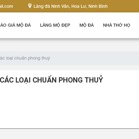
il.com
Làng đá Ninh Vân, Hoa Lư, Ninh Bình
ÁO GIÁ MỘ ĐÁ
LĂNG MỘ ĐẸP
MỘ ĐÁ
NHÀ THỜ HỌ
ác loại chuẩn phong thuỷ
 CÁC LOẠI CHUẨN PHONG THUỶ