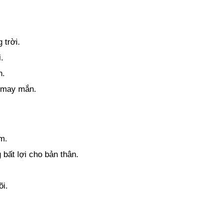
 trời.
.
n.
, may mắn.
ảm.
 bất lợi cho bản thân.
õi.