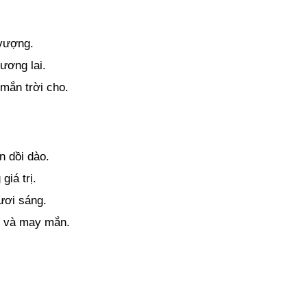
 vượng.
ương lai. 
 mắn trời cho.
n dồi dào.
giá trị.
ươi sáng.
ợi và may mắn.
 