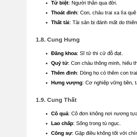
Tử biệt
: Người thân qua đời.
Thoát đinh
: Con, cháu trai xa lìa qu
Thất tài
: Tài sản bị đánh mất do thiên 
1.8. Cung Hưng
Đăng khoa
: Sĩ tử thi cử đỗ đạt.
Quý tử
: Con cháu thông minh, hiếu thả
Thêm đinh
: Dòng họ có thêm con trai 
Hưng vượng
: Cơ nghiệp vững bền, t
1.9. Cung Thất
Cô quả
: Cô đơn không nơi nương tựa
Lao chấp
: Sống trong tù ngục.
Công sự
: Gặp điều không tốt với chí