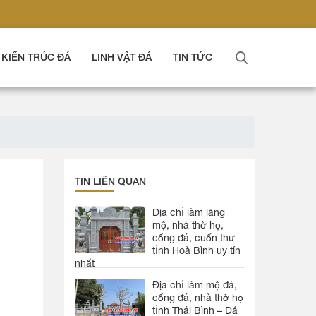
KIẾN TRÚC ĐÁ
LINH VẬT ĐÁ
TIN TỨC
TIN LIÊN QUAN
Địa chỉ làm lăng
mộ, nhà thờ họ,
cổng đá, cuốn thư
tỉnh Hoà Bình uy tín
nhất
Địa chỉ làm mộ đá,
cổng đá, nhà thờ họ
tỉnh Thái Bình – Đá