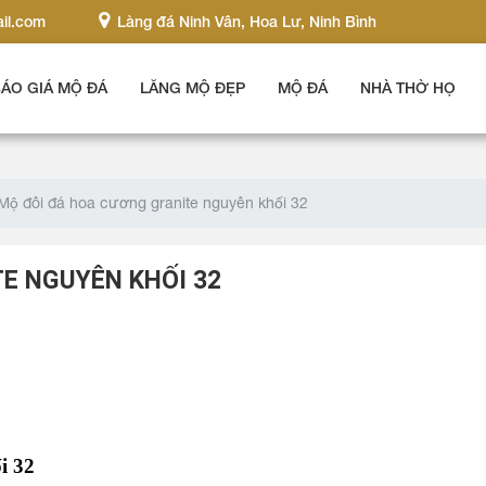
il.com
Làng đá Ninh Vân, Hoa Lư, Ninh Bình
ÁO GIÁ MỘ ĐÁ
LĂNG MỘ ĐẸP
MỘ ĐÁ
NHÀ THỜ HỌ
Mộ đôi đá hoa cương granite nguyên khối 32
E NGUYÊN KHỐI 32
i 32