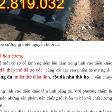
oa cương granite nguyên khối 32
á hoa cương
 một cơ sở có kinh nghiệm lâu năm trong lĩnh vực điêu khắc
đá
,
tháp mộ để tro cốt
cùng với các sản phẩm đá mỹ nghệ
ằng đá,
miếu thờ thần linh
, cột đá nhà thờ họ
… vận chuy
ong lĩnh vực điêu khắc tâm linh bằng đá. Với phương châm l
 nên những sản phẩm nên chúng tôi luôn tự hào về chất lượn
m.
cho gia đình dòng họ hãy liên hệ với chúng tôi theo thông t