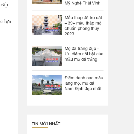
Mỹ Nghệ Thái Vinh
 cấp
Mẫu tháp để tro cốt
c lựa
– 39+ mẫu tháp mộ
chuẩn phong thủy
2023
Mộ đá trắng đẹp –
Ưu điểm nổi bật của
mẫu mộ đá trắng
Điểm danh các mẫu
lăng mộ, mộ đá
Nam Định đẹp nhất
TIN MỚI NHẤT