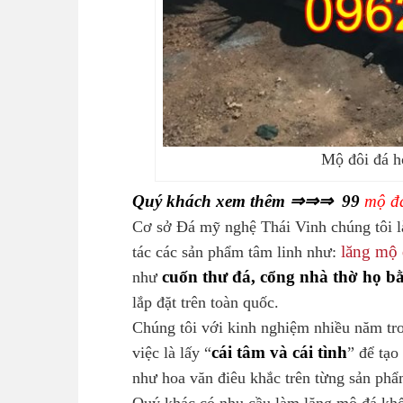
Mộ đôi đá h
Quý khách xem thêm ⇒⇒⇒ 99
mộ đ
Cơ sở Đá mỹ nghệ Thái Vinh chúng tôi là
lăng mộ 
tác các sản phẩm tâm linh như:
cuốn thư đá, cổng nhà thờ họ b
như
lắp đặt trên toàn quốc.
Chúng tôi với kinh nghiệm nhiều năm tr
cái tâm và cái tình
việc là lấy “
” để tạo
như hoa văn điêu khắc trên từng sản phẩ
Quý khác có nhu cầu làm lăng mộ đá khối 