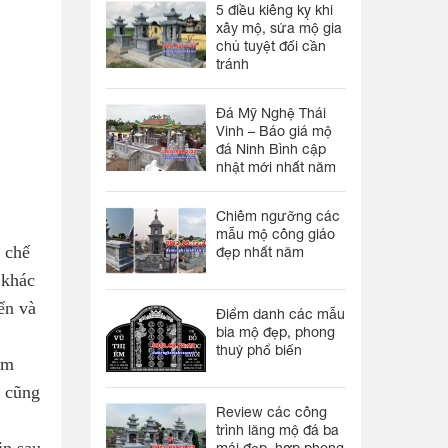
5 điều kiêng kỵ khi
xây mộ, sửa mộ gia
chủ tuyệt đối cần
tránh
Đá Mỹ Nghệ Thái
Vinh – Báo giá mộ
đá Ninh Bình cập
nhật mới nhất năm
Chiêm ngưỡng các
mẫu mộ công giáo
 chế
đẹp nhất năm
 khác
ển và
Điểm danh các mẫu
bia mộ đẹp, phong
thuỷ phổ biến
àm
g cũng
Review các công
trình lăng mộ đá ba
in sau