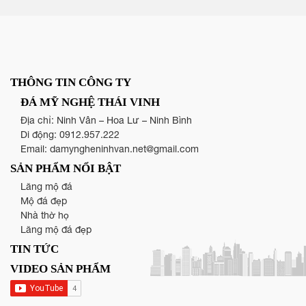
THÔNG TIN CÔNG TY
ĐÁ MỸ NGHỆ THÁI VINH
Địa chỉ: Ninh Vân – Hoa Lư – Ninh Bình
Di động:
0912.957.222
Email:
damyngheninhvan.net@gmail.com
SẢN PHẨM NỔI BẬT
Lăng mộ đá
Mộ đá đẹp
Nhà thờ họ
Lăng mộ đá đẹp
TIN TỨC
VIDEO SẢN PHẨM