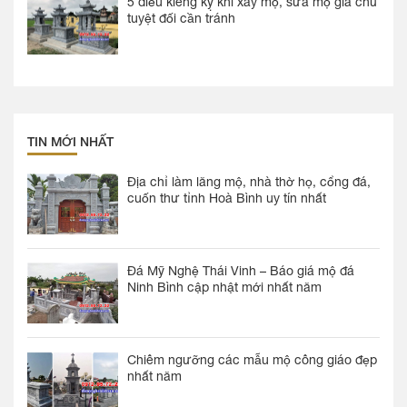
5 điều kiêng kỵ khi xây mộ, sửa mộ gia chủ
tuyệt đối cần tránh
TIN MỚI NHẤT
Địa chỉ làm lăng mộ, nhà thờ họ, cổng đá,
cuốn thư tỉnh Hoà Bình uy tín nhất
Đá Mỹ Nghệ Thái Vinh – Báo giá mộ đá
Ninh Bình cập nhật mới nhất năm
Chiêm ngưỡng các mẫu mộ công giáo đẹp
nhất năm