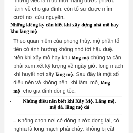
những việc làm đó mới mang được phước
lành về cho gia đình, còn tổ sư được mỉm
cười nơi cửu nguyên.
Những kiêng kỵ cần biết khi xây dựng nhà mồ hay
khu lăng mộ
Theo quan niệm của phong thủy, mộ phần tổ
tiên có ảnh hưởng không nhỏ tới hậu duệ.
Nên khi xây mộ hay khu
chúng ta cần
lăng mộ
phải xem xét kỹ lượng về ngày giờ, long mạch
khí huyết nơi xây
. Sau đây là một số
lăng mộ
điều nên và không nên khi làm mô,
lăng
cho gia đình dòng tộc.
mộ
Những điều nên biết khi Xây Mộ, Lăng mộ,
mộ đá, lăng mộ đá
– Không chọn nơi có dòng nước đọng lại, có
nghĩa là long mạch phải chảy, không bị cắt