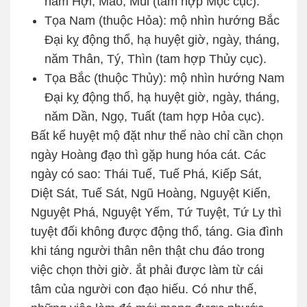
năm Hợi, Mão, Mùi (tam hợp Mộc cục).
Tọa Nam (thuộc Hỏa): mộ nhìn hướng Bắc
Đại kỵ động thổ, hạ huyệt giờ, ngày, tháng,
năm Thân, Tý, Thìn (tam hợp Thủy cục).
Tọa Bắc (thuộc Thủy): mộ nhìn hướng Nam
Đại kỵ động thổ, hạ huyệt giờ, ngày, tháng,
năm Dần, Ngọ, Tuất (tam hợp Hỏa cục).
Bất kể huyệt mộ đặt như thế nào chỉ cần chọn
ngày Hoàng đạo thì gặp hung hóa cát. Các
ngày có sao: Thái Tuế, Tuế Phá, Kiếp Sát,
Diệt Sát, Tuế Sát, Ngũ Hoàng, Nguyệt Kiến,
Nguyệt Phá, Nguyệt Yếm, Tứ Tuyệt, Tứ Ly thì
tuyệt đối không được động thổ, táng. Gia đình
khi táng người thân nên thật chu đáo trong
việc chọn thời giờ. ắt phải được làm từ cái
tâm của người con đạo hiếu. Có như thế,