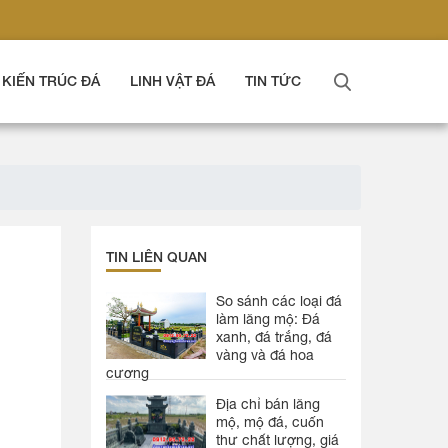
KIẾN TRÚC ĐÁ
LINH VẬT ĐÁ
TIN TỨC
TIN LIÊN QUAN
So sánh các loại đá
làm lăng mộ: Đá
xanh, đá trắng, đá
vàng và đá hoa
cương
Địa chỉ bán lăng
mộ, mộ đá, cuốn
thư chất lượng, giá