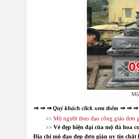
Mộ 
⇒ ⇒ ⇒ Quý khách click xem thêm ⇒ ⇒ 
Mộ người theo đạo công giáo đơn gi
>>
Vẻ đẹp hiện đại của mộ đá hoa c
>>
Địa chỉ mộ đạo đẹp đơn giản uy tín chất