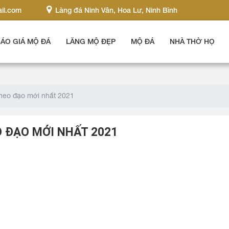
il.com
Làng đá Ninh Vân, Hoa Lư, Ninh Bình
ÁO GIÁ MỘ ĐÁ
LĂNG MỘ ĐẸP
MỘ ĐÁ
NHÀ THỜ HỌ
heo đạo mới nhất 2021
 ĐẠO MỚI NHẤT 2021