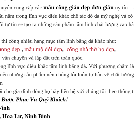
mẫu công giáo đẹp đơn giản
chuyên cung cấp các
uy tín – 
âu năm trong lĩnh vực điêu khắc chế tác đồ đá mỹ nghệ và có
i tự tin sẽ tạo ra những sản phẩm tâm linh chất lượng cao h
thi công nhiều hạng mục tâm linh bằng đá khác như:
ương đẹp
,
mẫu mộ đôi đẹp
,
cổng nhà thờ họ đẹp
,
vận chuyển và lắp đặt trên toàn quốc.
ong lĩnh vực điêu khắc tâm linh bằng đá. Với phương châm l
 nên những sản phẩm nên chúng tôi luôn tự hào về chất lượn
ẩm
cho gia đình dòng họ hãy liên hệ với chúng tôi theo thông t
 Được Phục Vụ Quý Khách!
Vinh
, Hoa Lư, Ninh Bình