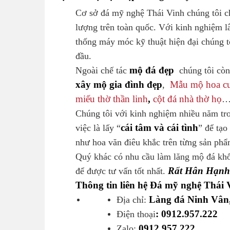
Cơ sở đá mỹ nghệ Thái Vinh chúng tôi 
lượng trên toàn quốc. Với kinh nghiệm l
thống máy móc kỹ thuật hiện đại chúng tô
đầu.
mộ đá đẹp
Ngoài chế tác
chúng tôi còn 
xây mộ gia đình đẹp
Mẫu mộ hoa c
,
miếu thờ thần linh
,
cột đá nhà thờ họ
… 
Chúng tôi với kinh nghiệm nhiều năm tr
cái tâm và cái tình
việc là lấy “
” để tạo
như hoa văn điêu khắc trên từng sản ph
Quý khác có nhu cầu làm lăng mộ đá khối 
Rất Hân Hạnh
để được tư vấn tốt nhất.
Thông tin liên hệ Đá mỹ nghệ Thái 
Làng đá Ninh Vân
Địa chỉ:
: 0912.957.222
Điện thoại
0912.957.222
Zalo: