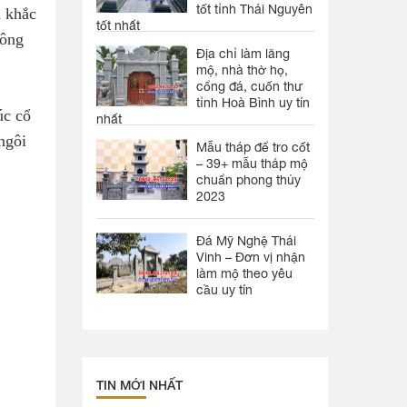
tốt tỉnh Thái Nguyên
m khắc
tốt nhất
bông
Địa chỉ làm lăng
mộ, nhà thờ họ,
cổng đá, cuốn thư
tỉnh Hoà Bình uy tín
úc cổ
nhất
ngôi
Mẫu tháp để tro cốt
– 39+ mẫu tháp mộ
chuẩn phong thủy
2023
Đá Mỹ Nghệ Thái
Vinh – Đơn vị nhận
làm mộ theo yêu
cầu uy tín
TIN MỚI NHẤT