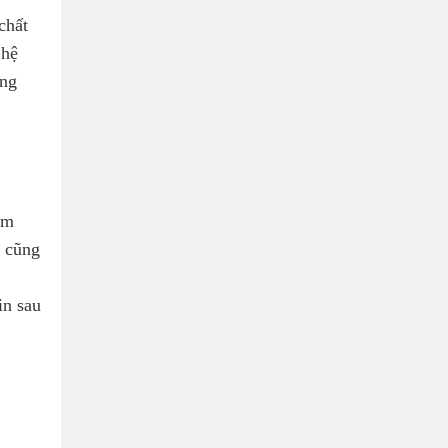
chất
 hệ
àng
àm
g cũng
in sau