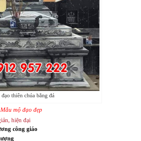
đạo thiên chúa bằng đá
⇒
Mẫu mộ đạo đẹp
ản, hiện đại
ương công giáo
 lượng