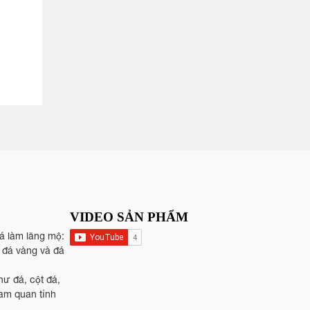
VIDEO SẢN PHẨM
đá làm lăng mộ:
, đá vàng và đá
hư đá, cột đá,
tam quan tỉnh