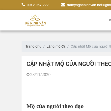
0912.957.222
damyngheninhvan.net@gma
B
Trang chủ
Lăng mộ đá
Cập nhật Mộ của người t
CẬP NHẬT MỘ CỦA NGƯỜI THEO
23/11/2020
Mộ của người theo đạo