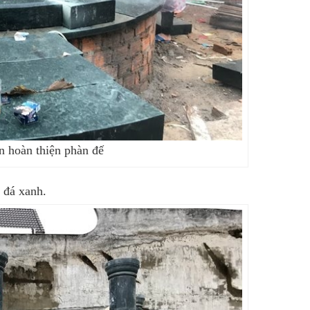
òn hoàn thiện phàn đế
t đá xanh.