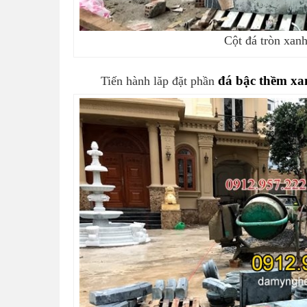
Cột đá tròn xan
đá bậc thềm xa
Tiến hành lăp đặt phần