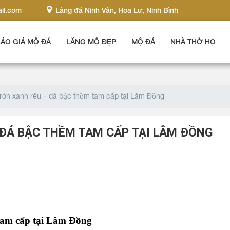
il.com
Làng đá Ninh Vân, Hoa Lư, Ninh Bình
ÁO GIÁ MỘ ĐÁ
LĂNG MỘ ĐẸP
MỘ ĐÁ
NHÀ THỜ HỌ
tròn xanh rêu – đá bậc thềm tam cấp tại Lâm Đồng
 ĐÁ BẬC THỀM TAM CẤP TẠI LÂM ĐỒNG
 tam cấp tại Lâm Đồng