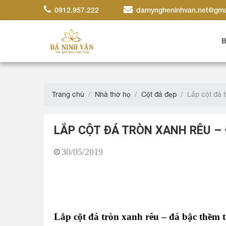
0912.957.222
damyngheninhvan.net@gma
B
Trang chủ
Nhà thờ họ
Cột đá đẹp
Lắp cột đá 
LẮP CỘT ĐÁ TRÒN XANH RÊU –
30/05/2019
Lắp cột đá tròn xanh rêu – đá bậc thềm