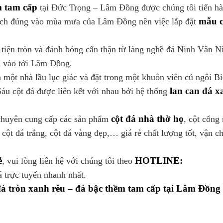
m tam cấp
tại Đức Trọng – Lâm Đồng được chúng tôi tiến h
mẫu c
ịch đúng vào mùa mưa của Lâm Đồng nên việc lắp đặt
tiện tròn và đánh bóng cẩn thận từ làng nghề đá Ninh Vân N
i vào tới Lâm Đồng.
 một nhà lầu lục giác và đặt trong một khuôn viên củ ngôi Bi
lan can đá x
áu cột đá được liên kết với nhau bởi hệ thống
cột đá nhà thờ họ
chuyên cung cấp các sản phẩm
, cột cổng
cột đá trắng, cột đá vàng đẹp,… giá rẻ chất lượng tốt, vận c
ẻ
HOTLINE:
, vui lòng liên hệ với chúng tôi theo
 trực tuyến nhanh nhất.
 đá tròn xanh rêu – đá bậc thềm tam cấp tại Lâm Đồng