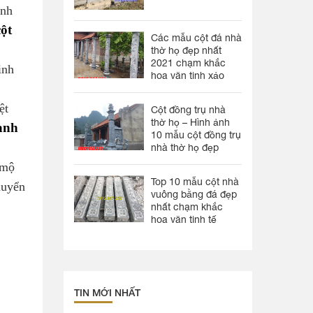
ành
ột
Các mẫu cột đá nhà
thờ họ đẹp nhất
2021 chạm khắc
inh
hoa văn tinh xảo
ệt
Cột đồng trụ nhà
thờ họ – Hình ảnh
anh
10 mẫu cột đồng trụ
nhà thờ họ đẹp
 mộ
Top 10 mẫu cột nhà
huyển
vuông bằng đá đẹp
nhất chạm khắc
hoa văn tinh tế
TIN MỚI NHẤT