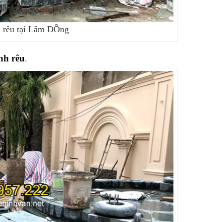
h rêu tại Lâm ĐỒng
nh rêu
.