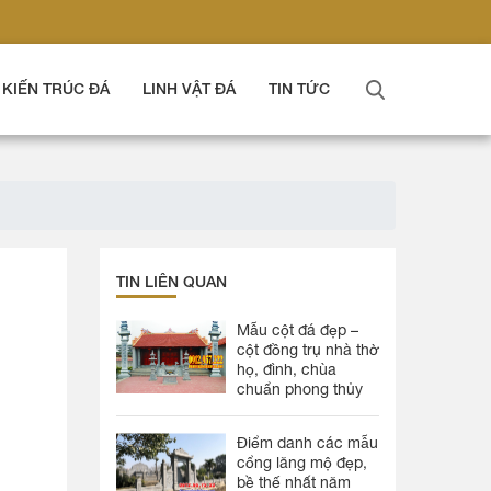
KIẾN TRÚC ĐÁ
LINH VẬT ĐÁ
TIN TỨC
TIN LIÊN QUAN
Mẫu cột đá đẹp –
cột đồng trụ nhà thờ
họ, đình, chùa
chuẩn phong thủy
Điểm danh các mẫu
cổng lăng mộ đẹp,
bề thế nhất năm