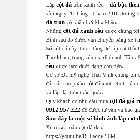
cột đá
đá bậc thề
Lắp
tròn xanh rêu –
vào ngày 26 tháng 11 năm 2018 dương l
đá tròn
có phần hơi khó khăn.
cột đá xanh rêu
Những
được chúng tôi 
Bình sau đó được vận chuyển bằng xe tạ
Số cột đá này được dùng để lắp đặt thành
Thư khang trang của gia đình anh Tâm. S
rêu
được làm dưới dạng con tiện.
Cơ sở Đá mỹ nghệ Thái Vinh chúng tôi 
đá, các sản phẩm cột đá xanh Ninh Bình, 
và lắp đặt trên toàn quốc.
cột đá
giá r
Quý khách có nhu cầu mua
0912.957.222
để được tư vấn và báo giá
Sau đây là một số hình ảnh lắp cột
Xem các mẫu cột đá đẹp:
https://youtu.be/R_FaogePj6M