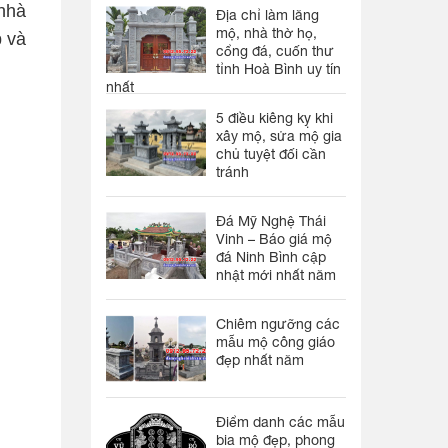
 nhà
Địa chỉ làm lăng
mộ, nhà thờ họ,
p và
cổng đá, cuốn thư
tỉnh Hoà Bình uy tín
nhất
5 điều kiêng kỵ khi
xây mộ, sửa mộ gia
chủ tuyệt đối cần
tránh
Đá Mỹ Nghệ Thái
Vinh – Báo giá mộ
đá Ninh Bình cập
nhật mới nhất năm
Chiêm ngưỡng các
mẫu mộ công giáo
đẹp nhất năm
Điểm danh các mẫu
bia mộ đẹp, phong