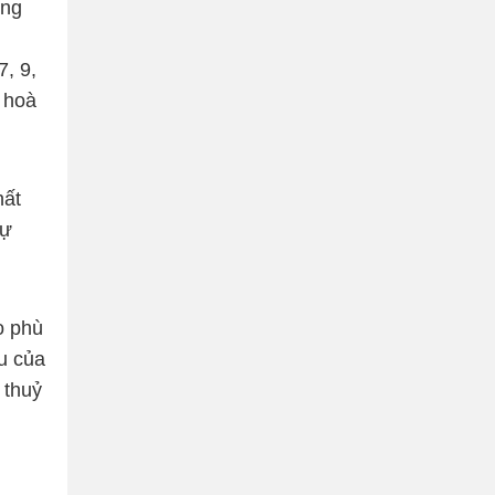
ong
, 9,
i hoà
hất
sự
o phù
u của
 thuỷ