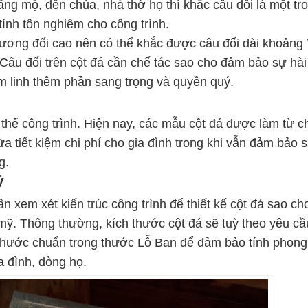
ăng mộ, đền chùa, nhà thờ họ thì khắc câu đối là một tr
ính tôn nghiêm cho công trình.
ương đối cao nên có thể khắc được câu đối dài khoảng 7
 Câu đối trên cột đá cần chế tác sao cho đảm bảo sự hà
âm linh thêm phần sang trọng và quyền quý.
thể công trình. Hiện nay, các mẫu cột đá được làm từ c
ừa tiết kiệm chi phí cho gia đình trong khi vẫn đảm bảo 
g.
ỷ
ần xem xét kiến trúc công trình để thiết kế cột đá sao ch
mỹ. Thông thường, kích thước cột đá sẽ tuỳ theo yêu cầ
 thước chuẩn trong thước Lỗ Ban để đảm bảo tính phong
a đình, dòng họ.