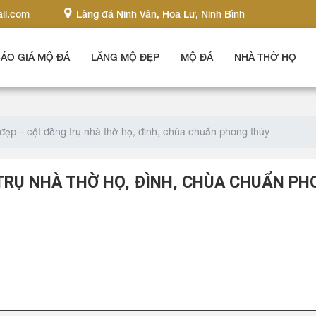
il.com
Làng đá Ninh Vân, Hoa Lư, Ninh Bình
ÁO GIÁ MỘ ĐÁ
LĂNG MỘ ĐẸP
MỘ ĐÁ
NHÀ THỜ HỌ
đẹp – cột đồng trụ nhà thờ họ, đình, chùa chuẩn phong thủy
TRỤ NHÀ THỜ HỌ, ĐÌNH, CHÙA CHUẨN P