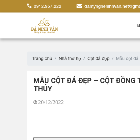
0912.957.222
damyngheninhvan.net@gma
B
Trang chủ
Nhà thờ họ
Cột đá đẹp
Mẫu cột đá 
MẪU CỘT ĐÁ ĐẸP – CỘT ĐỒNG 
THỦY
20/12/2022