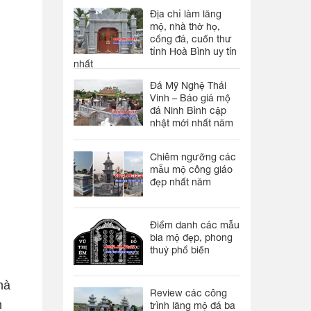
Địa chỉ làm lăng
mộ, nhà thờ họ,
cổng đá, cuốn thư
tỉnh Hoà Bình uy tín
nhất
Đá Mỹ Nghệ Thái
Vinh – Báo giá mộ
đá Ninh Bình cập
nhật mới nhất năm
Chiêm ngưỡng các
mẫu mộ công giáo
đẹp nhất năm
Điểm danh các mẫu
bia mộ đẹp, phong
thuỷ phổ biến
hà
Review các công
n
trình lăng mộ đá ba