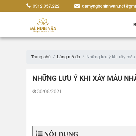
0912.957.222
damyngheninhvan.net@gma
B
Trang chủ
Lăng mộ đá
Những lưu ý khi xây mẫu
NHỮNG LƯU Ý KHI XÂY MẪU NH
30/06/2021
NỘI DUNG