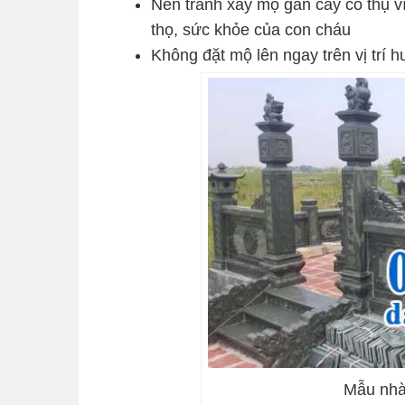
Nên tránh xây mộ gần cây cổ thụ vì
thọ, sức khỏe của con cháu
Không đặt mộ lên ngay trên vị trí 
Mẫu nhà