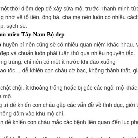
 một thời điểm đẹp để xây sửa mộ, trước Thanh minh tức
ng nhớ về tổ tiên, ông bà, cha mẹ nên luôn có nhiều các
p, sạch sẽ.
 mồ miền Tây Nam Bộ đẹp
à huyền bí nên cũng sẽ có nhiều quan niệm khác nhau. 
đẹp và chuẩn luôn phải tuân thủ qua nhiều nguyên tắc.
g trũng, chỉ nên có một ít nước khi đào xuống
o tốc… dễ khiến con cháu cờ bạc, không thành thật, g
hật chội, ít khoảng trống hoặc bị góc các ngôi mộ khác
a mộ.
rì dễ khiến con cháu gặp các vấn đề về tình dục, giới t
hông đâm vào khu mộ chí.
n dễ khiến con cháu mắc các bệnh liên quan đến lục ph