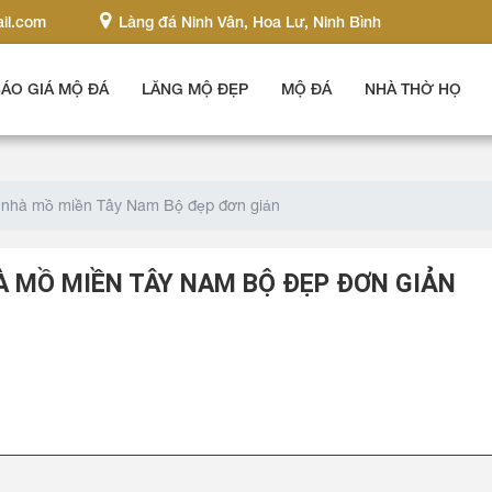
il.com
Làng đá Ninh Vân, Hoa Lư, Ninh Bình
ÁO GIÁ MỘ ĐÁ
LĂNG MỘ ĐẸP
MỘ ĐÁ
NHÀ THỜ HỌ
 nhà mồ miền Tây Nam Bộ đẹp đơn giản
À MỒ MIỀN TÂY NAM BỘ ĐẸP ĐƠN GIẢN