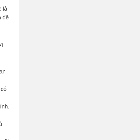
 là
h để
Vì
ian
 có
ính.
ủ