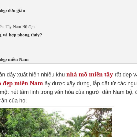
đẹp đơn giản
iền Tây Nam Bộ đẹp
g và hợp phong thủy?
ộ đẹp miền Nam
nhà mồ miền tây
n đây xuất hiện nhiều khu
rất đẹp v
 đẹp miền Nam
ấy được xây dựng, lắp đặt từ các ng
n một nét tâm linh trong văn hóa của người dân Nam bộ, 
trần của họ.