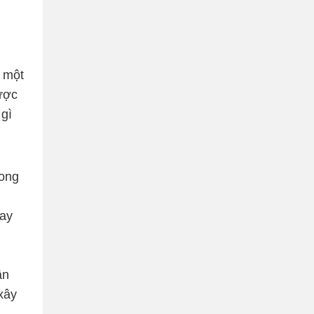
à một
ược
 gì
rong
nay
ận
xây