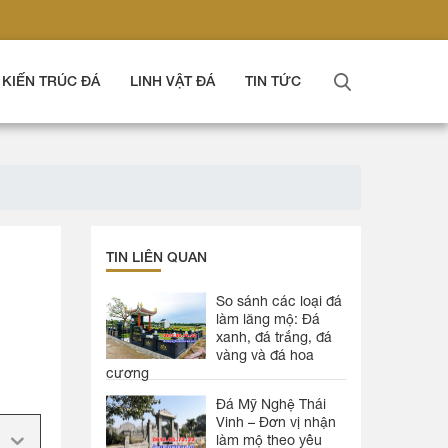
KIẾN TRÚC ĐÁ
LINH VẬT ĐÁ
TIN TỨC
TIN LIÊN QUAN
So sánh các loại đá
làm lăng mộ: Đá
xanh, đá trắng, đá
vàng và đá hoa
cương
Đá Mỹ Nghệ Thái
Vinh – Đơn vị nhận
làm mộ theo yêu