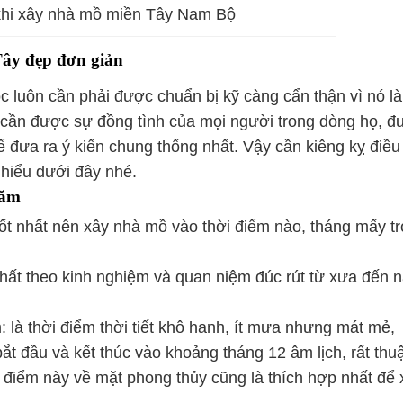
khi xây nhà mồ miền Tây Nam Bộ
ây đẹp đơn giản
ộc luôn cần phải được chuẩn bị kỹ càng cẩn thận vì nó l
y cần được sự đồng tình của mọi người trong dòng họ, đ
 đưa ra ý kiến chung thống nhất. Vậy cần kiêng kỵ điều
 hiểu dưới đây nhé.
năm
 tốt nhất nên xây nhà mồ vào thời điểm nào, tháng mấy t
hất theo kinh nghiệm và quan niệm đúc rút từ xưa đến 
 là thời điểm thời tiết khô hanh, ít mưa nhưng mát mẻ,
ắt đầu và kết thúc vào khoảng tháng 12 âm lịch, rất thu
i điểm này về mặt phong thủy cũng là thích hợp nhất để 