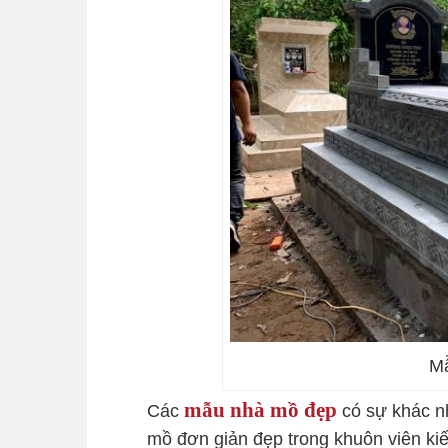
M
mẫu nhà mồ đẹp
Các
có sự khác n
mồ đơn giản đẹp trong khuôn viên k