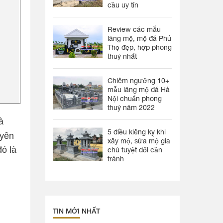
cầu uy tín
Review các mẫu
lăng mộ, mộ đá Phú
Thọ đẹp, hợp phong
thuỷ nhất
Chiêm ngưỡng 10+
mẫu lăng mộ đá Hà
Nội chuẩn phong
thuỷ năm 2022
à
5 điều kiêng kỵ khi
uyên
xây mộ, sửa mộ gia
đó là
chủ tuyệt đối cần
tránh
TIN MỚI NHẤT