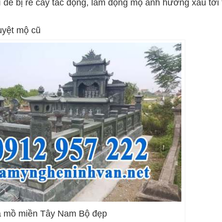
 dễ bị rễ cây tác động, làm động mộ ảnh hưởng xấu tới 
huyệt mộ cũ
 mồ miền Tây Nam Bộ đẹp