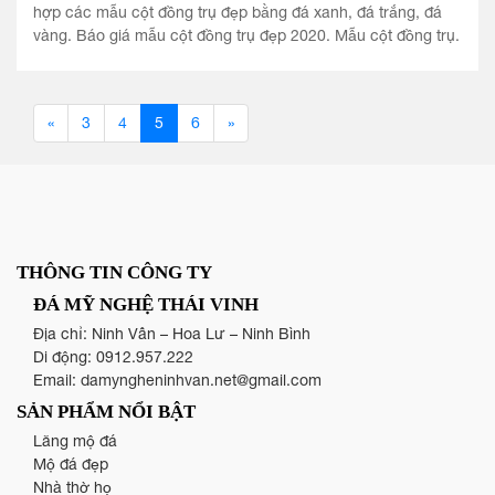
hợp các mẫu cột đồng trụ đẹp bằng đá xanh, đá trắng, đá
vàng. Báo giá mẫu cột đồng trụ đẹp 2020. Mẫu cột đồng trụ.
«
3
4
5
6
»
THÔNG TIN CÔNG TY
ĐÁ MỸ NGHỆ THÁI VINH
Địa chỉ: Ninh Vân – Hoa Lư – Ninh Bình
Di động:
0912.957.222
Email:
damyngheninhvan.net@gmail.com
SẢN PHẨM NỔI BẬT
Lăng mộ đá
Mộ đá đẹp
Nhà thờ họ