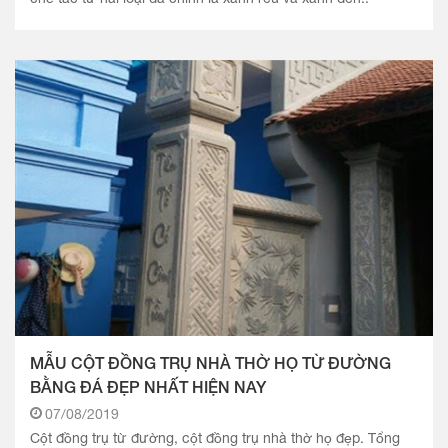
MẪU CỘT ĐỒNG TRỤ NHÀ THỜ HỌ TỪ ĐƯỜNG
BẰNG ĐÁ ĐẸP NHẤT HIỆN NAY
07/08/2019
Cột đồng trụ từ đường, cột đồng trụ nhà thờ họ đẹp. Tổng