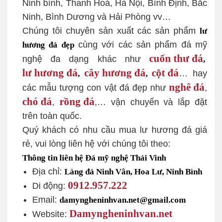
Ninh bình, Thanh Hoá, Hà Nội, Bình Định, Bắc
Ninh, Bình Dương và Hải Phòng vv…
Chúng tôi chuyên sản xuất các sản phẩm
lư
cùng với các sản phẩm đá mỹ
hương đá đẹp
cuốn thư đá
nghệ đa dạng khác như
,
lư hương đá
cây hương đá
cột đá
… hay
,
,
nghê đá
các mẫu tượng con vật đá đẹp như
,
chó đá
rồng đá
,
,… vận chuyển và lắp đặt
trên toàn quốc.
Quý khách có nhu cầu mua lư hương đá giá
rẻ, vui lòng liên hệ với chúng tôi theo:
Thông tin liên hệ Đá mỹ nghệ Thái Vinh
Địa chỉ:
Làng đá Ninh Vân, Hoa Lư, Ninh Bình
0912.957.222
Di động:
Email:
damyngheninhvan.net@gmail.com
Damyngheninhvan.net
Website: