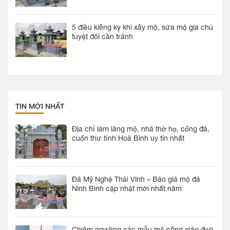
5 điều kiêng kỵ khi xây mộ, sửa mộ gia chủ
tuyệt đối cần tránh
TIN MỚI NHẤT
Địa chỉ làm lăng mộ, nhà thờ họ, cổng đá,
cuốn thư tỉnh Hoà Bình uy tín nhất
Đá Mỹ Nghệ Thái Vinh – Báo giá mộ đá
Ninh Bình cập nhật mới nhất năm
Chiêm ngưỡng các mẫu mộ công giáo đẹp