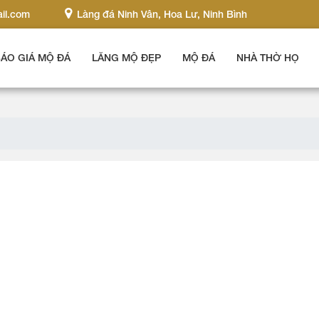
il.com
Làng đá Ninh Vân, Hoa Lư, Ninh Bình
ÁO GIÁ MỘ ĐÁ
LĂNG MỘ ĐẸP
MỘ ĐÁ
NHÀ THỜ HỌ