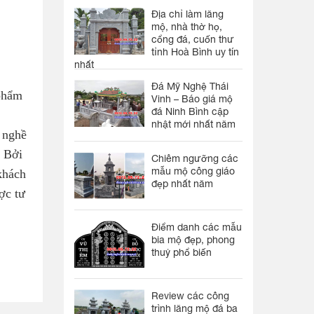
Địa chỉ làm lăng
mộ, nhà thờ họ,
cổng đá, cuốn thư
tỉnh Hoà Bình uy tín
nhất
Đá Mỹ Nghệ Thái
 phẩm
Vinh – Báo giá mộ
đá Ninh Bình cập
nhật mới nhất năm
 nghề
. Bởi
Chiêm ngưỡng các
mẫu mộ công giáo
khách
đẹp nhất năm
ợc tư
Điểm danh các mẫu
bia mộ đẹp, phong
thuỷ phổ biến
Review các công
trình lăng mộ đá ba