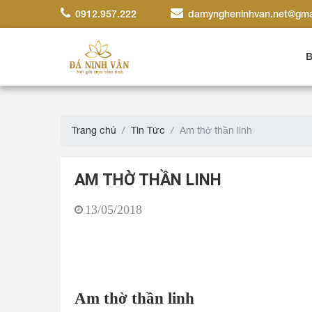
0912.957.222
damyngheninhvan.net@gma
B
Trang chủ
Tin Tức
Am thờ thần linh
AM THỜ THẦN LINH
13/05/2018
Am thờ thần linh