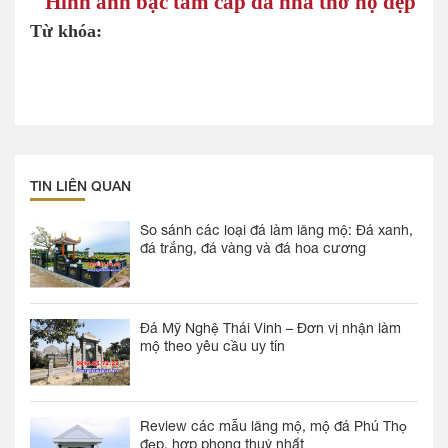
Hình ảnh bậc tam cấp đá nhà thờ họ đẹp
Từ khóa:
TIN LIÊN QUAN
So sánh các loại đá làm lăng mộ: Đá xanh,
đá trắng, đá vàng và đá hoa cương
Đá Mỹ Nghệ Thái Vinh – Đơn vị nhận làm
mộ theo yêu cầu uy tín
Review các mẫu lăng mộ, mộ đá Phú Thọ
đẹp, hợp phong thuỷ nhất