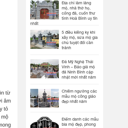
Địa chỉ làm lăng
mộ, nhà thờ họ,
cổng đá, cuốn thư
tỉnh Hoà Bình uy tín
nhất
5 điều kiêng kỵ khi
xây mộ, sửa mộ gia
chủ tuyệt đối cần
tránh
Đá Mỹ Nghệ Thái
Vinh – Báo giá mộ
đá Ninh Bình cập
nhật mới nhất năm
Chiêm ngưỡng các
ôn từ
mẫu mộ công giáo
ời âm
đẹp nhất năm
y tỏ
ạ mộ
Điểm danh các mẫu
 mong
bia mộ đẹp, phong