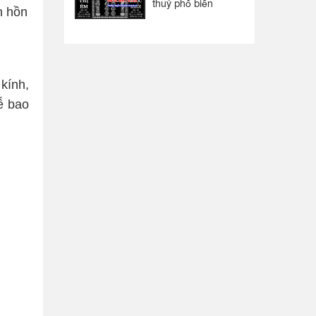
thuỷ phổ biến
h hồn
 kính,
ễ bao