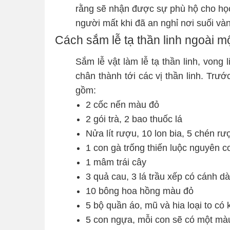
rằng sẽ nhận được sự phù hộ cho học
người mất khi đã an nghỉ nơi suối và
Cách sắm lễ tạ thần linh ngoài m
Sắm lễ vật làm lễ tạ thần linh, vong 
chân thành tới các vị thần linh. Trư
gồm:
2 cốc nến màu đỏ
2 gói trà, 2 bao thuốc lá
Nửa lít rượu, 10 lon bia, 5 chén rư
1 con gà trống thiến luộc nguyên c
1 mâm trái cây
3 quả cau, 3 lá trầu xếp có cánh dà
10 bông hoa hồng màu đỏ
5 bộ quần áo, mũ và hia loại to có
5 con ngựa, mỗi con sẽ có một mà