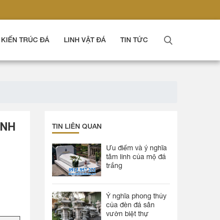
KIẾN TRÚC ĐÁ
LINH VẬT ĐÁ
TIN TỨC
INH
TIN LIÊN QUAN
Ưu điểm và ý nghĩa
tâm linh của mộ đá
trắng
Ý nghĩa phong thủy
của đèn đá sân
vườn biệt thự