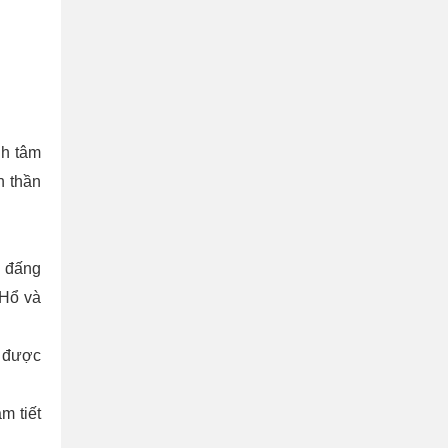
nh tâm
n thần
c đấng
 Hổ và
h được
m tiết