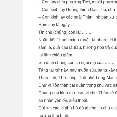
– Con lạy chín phương Trời, mười phươ
– Con kính lạy Hoàng thiên Hậu Thổ, chư 
– Con kính lạy các ngài Thần linh bản xứ 
Hôm nay là ngày: …….
Tín chủ (chúng) con là: …….
Nhân tiết Thanh minh (hoặc là nhân tiết th
sắm lễ, quả cau lá trầu, hương hoa trà q
lai lâm chiếu giám.
Gia đình chúng con có ngôi mộ của …….
Táng tại xứ này, nay muốn sửa sang xây 
Thần linh, Thổ công, Thổ phủ Long Mạc
Chư vị Tôn thần cai quản trong khu vực nà
Chúng con kính mời các vị chư Thần về đ
an nhàn yên ổn, siêu thoát.
Cúi xin các vị phù hộ độ trì cho tín chủ 
hưởng thái bình.