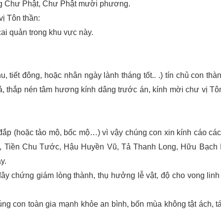
ng Chư Phật, Chư Phật mười phương.
vị Tôn thần:
cai quản trong khu vực này.
u, tiết đông, hoặc nhân ngày lành tháng tốt.. .) tín chủ con thà
uả, thắp nén tâm hương kính dâng trước án, kính mời chư vị Tô
đắp (hoặc tảo mộ, bốc mộ…) vì vậy chúng con xin kính cáo cá
h, Tiền Chu Tước, Hậu Huyền Vũ, Tả Thanh Long, Hữu Bạch
y.
ây chứng giám lòng thành, thụ hưởng lễ vật, độ cho vong lin
chúng con toàn gia mạnh khỏe an bình, bốn mùa không tật ách, tá