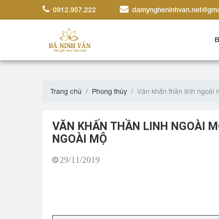
0912.957.222
damyngheninhvan.net@gma
B
Trang chủ
Phong thủy
Văn khấn thần linh ngoài 
VĂN KHẤN THẦN LINH NGOÀI M
NGOÀI MỘ
29/11/2019