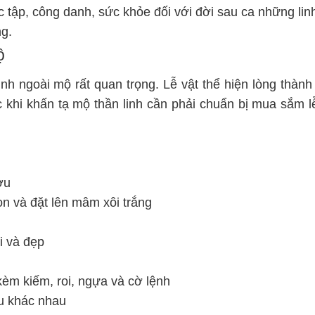
 tập, công danh, sức khỏe đối với đời sau ca những lin
ng.
ộ
linh ngoài mộ rất quan trọng. Lễ vật thể hiện lòng thành
ớc khi khấn tạ mộ thần linh cần phải chuẩn bị mua sắm l
ợu
on và đặt lên mâm xôi trắng
i và đẹp
 kèm kiếm, roi, ngựa và cờ lệnh
u khác nhau