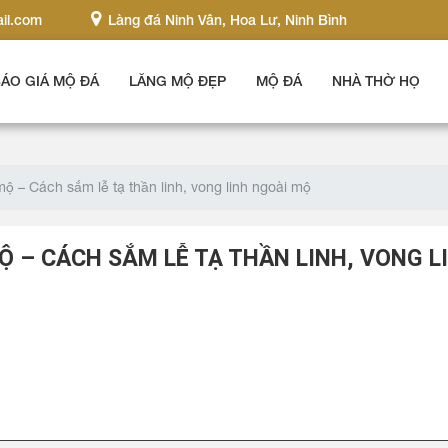
il.com
Làng đá Ninh Vân, Hoa Lư, Ninh Bình
ÁO GIÁ MỘ ĐÁ
LĂNG MỘ ĐẸP
MỘ ĐÁ
NHÀ THỜ HỌ
mộ – Cách sắm lễ tạ thần linh, vong linh ngoài mộ
Ộ – CÁCH SẮM LỄ TẠ THẦN LINH, VONG L