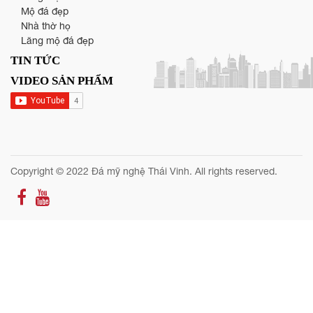
Mộ đá đẹp
Nhà thờ họ
Lăng mộ đá đẹp
TIN TỨC
VIDEO SẢN PHẨM
Copyright © 2022 Đá mỹ nghệ Thái Vinh. All rights reserved.