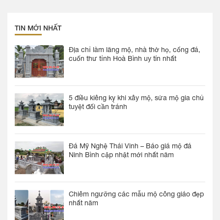
TIN MỚI NHẤT
Địa chỉ làm lăng mộ, nhà thờ họ, cổng đá,
cuốn thư tỉnh Hoà Bình uy tín nhất
5 điều kiêng kỵ khi xây mộ, sửa mộ gia chủ
tuyệt đối cần tránh
Đá Mỹ Nghệ Thái Vinh – Báo giá mộ đá
Ninh Bình cập nhật mới nhất năm
Chiêm ngưỡng các mẫu mộ công giáo đẹp
nhất năm