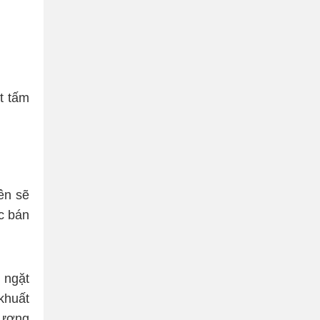
t tấm
ên sẽ
ặc bán
 ngặt
khuất
hương