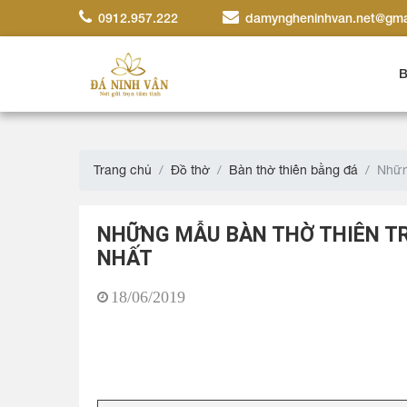
0912.957.222
damyngheninhvan.net@gma
B
Trang chủ
Đồ thờ
Bàn thờ thiên bằng đá
Nhữn
NHỮNG MẪU BÀN THỜ THIÊN T
NHẤT
18/06/2019