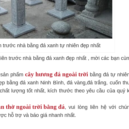
 trước nhà bằng đá xanh tự nhiên đẹp nhất
ên trước nhà bằng đá xanh đẹp nhất , mời các bạn cùn
cây hương đá ngoài trời
c sản phẩm
bằng đá tự nhiê
p bằng đá xanh Ninh Bình, đá vàng,đá trắng, cuốn th
ất lượng tốt nhất, kích thước theo yêu cầu của quý 
n thờ ngoài trời bằng đá
, vui lòng liên hệ với chún
ợc hỗ trợ và báo giá nhanh nhất.