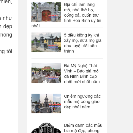
hiên,
Địa chỉ làm lăng
mộ, nhà thờ họ,
cổng đá, cuốn thư
n như
tỉnh Hoà Bình uy tín
n đẹp
nhất
phong
5 điều kiêng kỵ khi
xây mộ, sửa mộ gia
chủ tuyệt đối cần
ng tôi
tránh
Đá Mỹ Nghệ Thái
Vinh – Báo giá mộ
đá Ninh Bình cập
nhật mới nhất năm
Chiêm ngưỡng các
mẫu mộ công giáo
đẹp nhất năm
Điểm danh các mẫu
bia mộ đẹp, phong