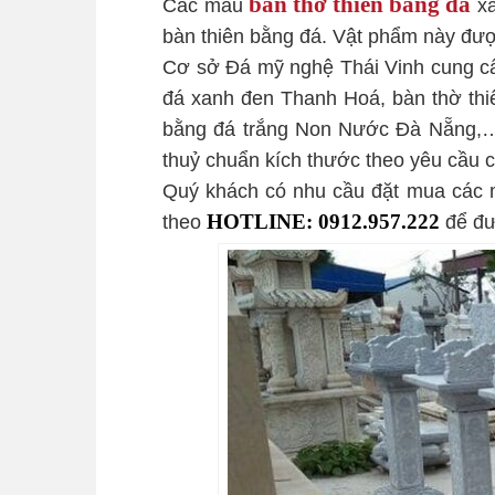
bàn thờ thiên bằng đá
Các mẫu
xa
bàn thiên bằng đá. Vật phẩm này được 
Cơ sở Đá mỹ nghệ Thái Vinh cung 
đá xanh đen Thanh Hoá, bàn thờ thi
bằng đá trắng Non Nước Đà Nẵng,… 
thuỷ chuẩn kích thước theo yêu cầu 
Quý khách có nhu cầu đặt mua các
theo
HOTLINE: 0912.957.222
để đư