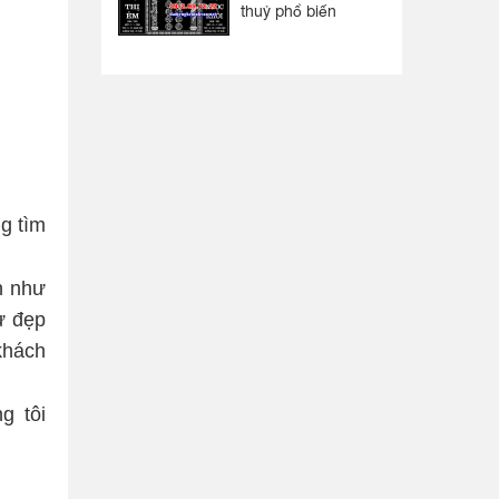
thuỷ phổ biến
g tìm
n như
ư đẹp
khách
g tôi