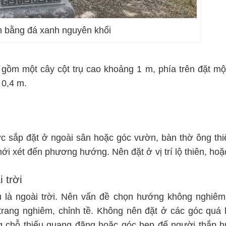
n bằng đá xanh nguyên khối
i gồm một cây cột trụ cao khoảng 1 m, phía trên đặt mộ
 0,4 m.
c sắp đặt ở ngoài sân hoặc góc vườn, bàn thờ ông thi
 mới xét đến phương hướng. Nên đặt ở vị trí lộ thiên, ho
 trời
là ngoài trời. Nên vấn đề chọn hướng không nghiêm
trang nghiêm, chỉnh tề. Không nên đặt ở các góc quá 
g chỗ thiếu quang đãng hoặc góc hẹp để người thắp 