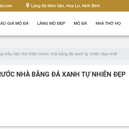
il.com
Làng đá Ninh Vân, Hoa Lư, Ninh Bình
ÁO GIÁ MỘ ĐÁ
LĂNG MỘ ĐẸP
MỘ ĐÁ
NHÀ THỜ HỌ
g mẫu bàn thờ thiên trước nhà bằng đá xanh tự nhiên đẹp nhất
RƯỚC NHÀ BẰNG ĐÁ XANH TỰ NHIÊN ĐẸP