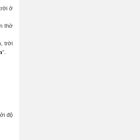
trời ở
àn thờ
, trời
n
”.
bởi độ