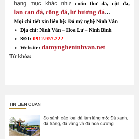
hạng mục khác như
cuốn thư đá, cột đá,
lan can đá
cổng đá
lư hương đá
,
,
…
Mọi chi tiết xin liên hệ: Đá mỹ nghệ Ninh Vân
Địa chỉ: Ninh Vân – Hoa Lư – Ninh Bình
SĐT:
0912.957.222
damyngheninhvan.net
Website:
Từ khóa:
TIN LIÊN QUAN
So sánh các loại đá làm lăng mộ: Đá xanh,
đá trắng, đá vàng và đá hoa cương