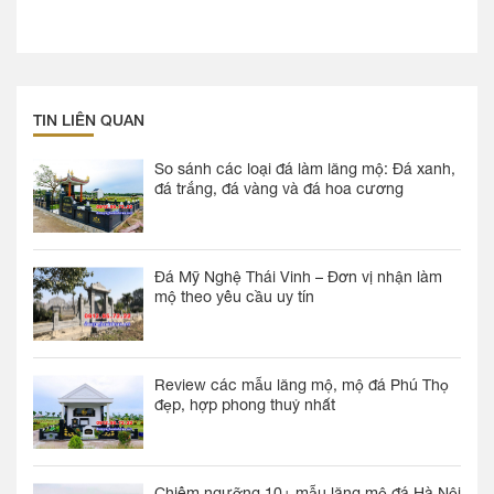
TIN LIÊN QUAN
So sánh các loại đá làm lăng mộ: Đá xanh,
đá trắng, đá vàng và đá hoa cương
Đá Mỹ Nghệ Thái Vinh – Đơn vị nhận làm
mộ theo yêu cầu uy tín
Review các mẫu lăng mộ, mộ đá Phú Thọ
đẹp, hợp phong thuỷ nhất
Chiêm ngưỡng 10+ mẫu lăng mộ đá Hà Nội