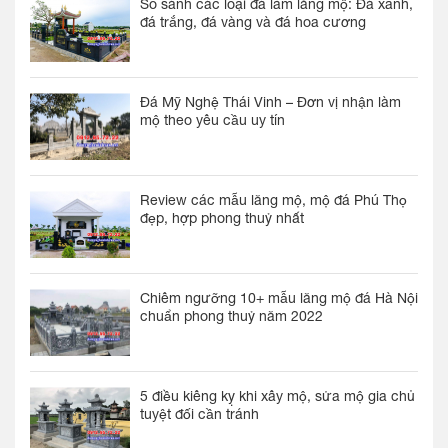
So sánh các loại đá làm lăng mộ: Đá xanh,
đá trắng, đá vàng và đá hoa cương
Đá Mỹ Nghệ Thái Vinh – Đơn vị nhận làm
mộ theo yêu cầu uy tín
Review các mẫu lăng mộ, mộ đá Phú Thọ
đẹp, hợp phong thuỷ nhất
Chiêm ngưỡng 10+ mẫu lăng mộ đá Hà Nội
chuẩn phong thuỷ năm 2022
5 điều kiêng kỵ khi xây mộ, sửa mộ gia chủ
tuyệt đối cần tránh