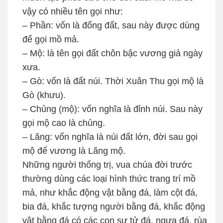
vậy có nhiều tên gọi như:
– Phần: vốn là đống đất, sau này được dùng
để gọi mồ mả.
– Mộ: là tên gọi đất chôn bậc vương giả ngày
xưa.
– Gò: vốn là đất núi. Thời Xuân Thu gọi mộ là
Gò (khưu).
– Chủng (mộ): vốn nghĩa là đỉnh núi. Sau này
gọi mộ cao là chủng.
– Lăng: vốn nghĩa là núi đất lớn, đời sau gọi
mộ đế vương là Lăng mộ.
Những người thống trị, vua chúa đời trước
thường dùng các loại hình thức trang trí mồ
mả, như khắc động vật bằng đá, làm cột đá,
bia đá, khắc tượng người bằng đá, khắc động
vật bằng đá có các con sư tử đá, ngựa đá, rùa