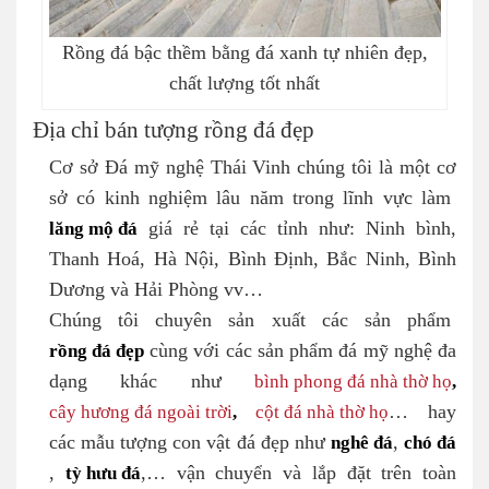
Rồng đá bậc thềm bằng đá xanh tự nhiên đẹp,
chất lượng tốt nhất
Địa chỉ bán tượng rồng đá đẹp
Cơ sở Đá mỹ nghệ Thái Vinh chúng tôi là một cơ
sở có kinh nghiệm lâu năm trong lĩnh vực làm
lăng mộ đá
giá rẻ tại các tỉnh như: Ninh bình,
Thanh Hoá, Hà Nội, Bình Định, Bắc Ninh, Bình
Dương và Hải Phòng vv…
Chúng tôi chuyên sản xuất các sản phẩm
rồng đá đẹp
cùng với các sản phẩm đá mỹ nghệ đa
dạng khác như
bình phong đá nhà thờ họ
,
cây hương đá ngoài trời
,
cột đá nhà thờ họ
… hay
các mẫu tượng con vật đá đẹp như
nghê đá
,
chó đá
,
tỳ hưu đá
,… vận chuyển và lắp đặt trên toàn