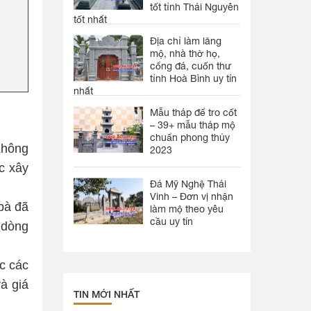
tốt tỉnh Thái Nguyên
tốt nhất
Địa chỉ làm lăng
mộ, nhà thờ họ,
cổng đá, cuốn thư
tỉnh Hoà Bình uy tín
nhất
Mẫu tháp để tro cốt
– 39+ mẫu tháp mộ
chuẩn phong thủy
Không
2023
ệc xây
Đá Mỹ Nghệ Thái
Vinh – Đơn vị nhận
bà đã
làm mộ theo yêu
cầu uy tín
 dòng
c các
à giá
TIN MỚI NHẤT