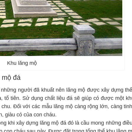
Khu lăng mộ
g mộ đá
o những người đã khuất nên lăng mộ được xây dựng thể
, tổ tiên. Sử dụng chất liệu đá sẽ giúp có được một kh
 chu. Đối với các mẫu lăng mộ càng rộng lớn, càng tinh
, giàu có của con cháu.
trọng khi xây dựng lăng mộ đá đó là cầu mong những điề
o con cháu sau này. Được đặt trong tổng thể khu lăng m