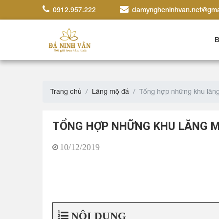
0912.957.222
damyngheninhvan.net@gma
B
Trang chủ
Lăng mộ đá
Tổng hợp những khu lăng
TỔNG HỢP NHỮNG KHU LĂNG MỘ
10/12/2019
NỘI DUNG