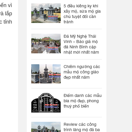
ến vì
5 điều kiêng kỵ khi
xây mộ, sửa mộ gia
à lắp
chủ tuyệt đối cần
 tỉnh
tránh
Đá Mỹ Nghệ Thái
Vinh – Báo giá mộ
đá Ninh Bình cập
nhật mới nhất năm
Chiêm ngưỡng các
mẫu mộ công giáo
đẹp nhất năm
Điểm danh các mẫu
bia mộ đẹp, phong
thuỷ phổ biến
Review các công
trình lăng mộ đá ba