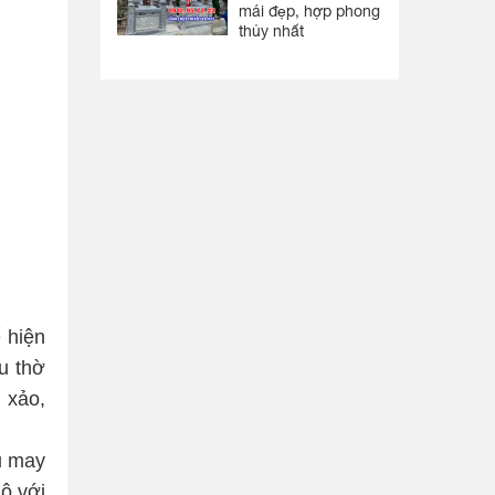
mái đẹp, hợp phong
thủy nhất
 hiện
u thờ
 xảo,
u may
ộ với