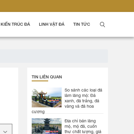
KIẾN TRÚC ĐÁ
LINH VẬT ĐÁ
TIN TỨC
TIN LIÊN QUAN
So sánh các loại đá
làm lăng mộ: Đá
xanh, đá trắng, đá
vàng và đá hoa
cương
Địa chỉ bán lăng
mộ, mộ đá, cuốn
thư chất lượng, giá