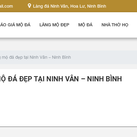
il.com
Làng đá Ninh Vân, Hoa Lư, Ninh Bình
ÁO GIÁ MỘ ĐÁ
LĂNG MỘ ĐẸP
MỘ ĐÁ
NHÀ THỜ HỌ
 mộ đá đẹp tại Ninh Vân – Ninh Bình
 ĐÁ ĐẸP TẠI NINH VÂN – NINH BÌNH