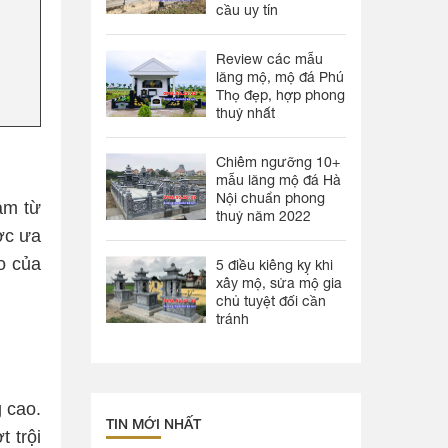
cầu uy tín
Review các mẫu
lăng mộ, mộ đá Phú
Thọ đẹp, hợp phong
thuỷ nhất
Chiêm ngưỡng 10+
mẫu lăng mộ đá Hà
Nội chuẩn phong
àm từ
thuỷ năm 2022
ợc ưa
o của
5 điều kiêng kỵ khi
xây mộ, sửa mộ gia
chủ tuyệt đối cần
tránh
 cao.
TIN MỚI NHẤT
 trội