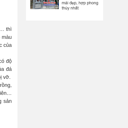
mái đẹp, hợp phong
thủy nhất
… thì
ó màu
c của
có độ
ủa đá
ị vỡ.
rồng,
hiên…
g sản