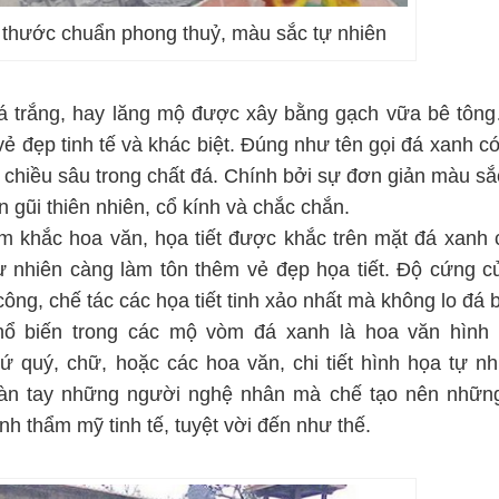
 thước chuẩn phong thuỷ, màu sắc tự nhiên
 trắng, hay lăng mộ được xây bằng gạch vữa bê tông
đẹp tinh tế và khác biệt. Đúng như tên gọi đá xanh c
chiều sâu trong chất đá. Chính bởi sự đơn giản màu sắ
n gũi thiên nhiên, cổ kính và chắc chắn.
 khắc hoa văn, họa tiết được khắc trên mặt đá xanh 
ự nhiên càng làm tôn thêm vẻ đẹp họa tiết. Độ cứng c
ng, chế tác các họa tiết tinh xảo nhất mà không lo đá b
ổ biến trong các mộ vòm đá xanh là hoa văn hình 
ứ quý, chữ, hoặc các hoa văn, chi tiết hình họa tự n
 bàn tay những người nghệ nhân mà chế tạo nên nhữn
h thẩm mỹ tinh tế, tuyệt vời đến như thế.