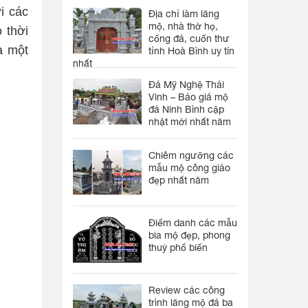
i các
Địa chỉ làm lăng
mộ, nhà thờ họ,
 thời
cổng đá, cuốn thư
à một
tỉnh Hoà Bình uy tín
nhất
Đá Mỹ Nghệ Thái
Vinh – Báo giá mộ
đá Ninh Bình cập
nhật mới nhất năm
Chiêm ngưỡng các
mẫu mộ công giáo
đẹp nhất năm
Điểm danh các mẫu
bia mộ đẹp, phong
thuỷ phổ biến
Review các công
trình lăng mộ đá ba