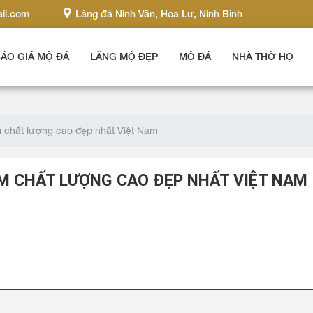
il.com
Làng đá Ninh Vân, Hoa Lư, Ninh Bình
ÁO GIÁ MỘ ĐÁ
LĂNG MỘ ĐẸP
MỘ ĐÁ
NHÀ THỜ HỌ
 chất lượng cao đẹp nhất Việt Nam
M CHẤT LƯỢNG CAO ĐẸP NHẤT VIỆT NAM