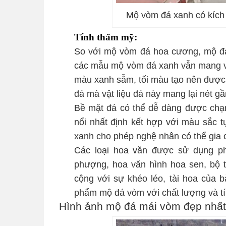
Mộ vòm đá xanh có kích
Tính thẩm mỹ:
So với mộ vòm đá hoa cương, mộ đá
các mẫu mộ vòm đá xanh vẫn mang vẻ 
màu xanh sẫm, tối màu tạo nên được 
đá mà vật liệu đá này mang lại nét gầ
Bề mặt đá có thể dễ dàng được chạm
nổi nhất định kết hợp với màu sắc t
xanh cho phép nghệ nhân có thể gia cô
Các loại hoa văn được sử dụng ph
phượng, hoa văn hình hoa sen, bộ t
cộng với sự khéo léo, tài hoa của
phẩm mộ đá vòm với chất lượng và tín
Hình ảnh mộ đá mái vòm đẹp nhất