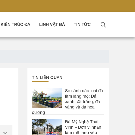
KIẾN TRÚC ĐÁ
LINH VẬT ĐÁ
TIN TỨC
TIN LIÊN QUAN
So sánh các loại đá
làm lăng mộ: Đá
xanh, đá trắng, đá
vàng và đá hoa
cương
Đá Mỹ Nghệ Thái
Vinh – Đơn vị nhận
làm mộ theo yêu