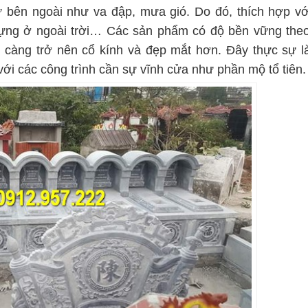
ừ bên ngoài như va đập, mưa gió. Do đó, thích hợp vớ
 dựng ở ngoài trời… Các sản phẩm có độ bền vững theo
hì càng trở nên cổ kính và đẹp mắt hơn. Đây thực sự l
với các công trình cần sự vĩnh cửa như phần mộ tổ tiên.