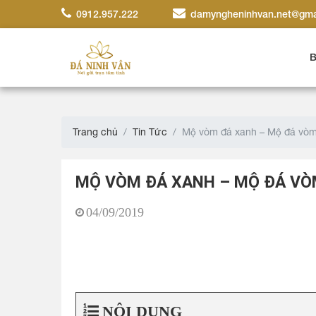
0912.957.222
damyngheninhvan.net@gma
B
Trang chủ
Tin Tức
Mộ vòm đá xanh – Mộ đá vòm
MỘ VÒM ĐÁ XANH – MỘ ĐÁ VÒ
04/09/2019
NỘI DUNG