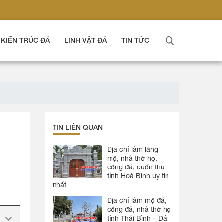
KIẾN TRÚC ĐÁ
LINH VẬT ĐÁ
TIN TỨC
TIN LIÊN QUAN
Địa chỉ làm lăng
mộ, nhà thờ họ,
cổng đá, cuốn thư
tỉnh Hoà Bình uy tín
nhất
Địa chỉ làm mộ đá,
cổng đá, nhà thờ họ
tỉnh Thái Bình – Đá