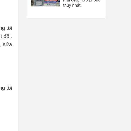
mái đẹp, hợp phong
thủy nhất
g tôi
t đối.
, sửa
g tôi