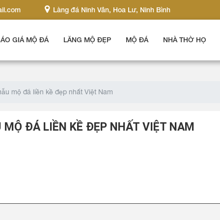
il.com
Làng đá Ninh Vân, Hoa Lư, Ninh Bình
ÁO GIÁ MỘ ĐÁ
LĂNG MỘ ĐẸP
MỘ ĐÁ
NHÀ THỜ HỌ
ẫu mộ đá liền kề đẹp nhất Việt Nam
 MỘ ĐÁ LIỀN KỀ ĐẸP NHẤT VIỆT NAM