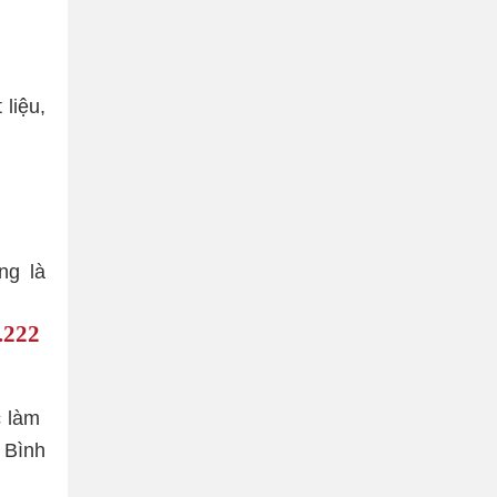
liệu,
ng là
.222
c làm
 Bình