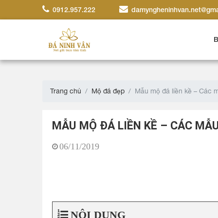
0912.957.222
damyngheninhvan.net@gma
B
Trang chủ
Mộ đá đẹp
Mẫu mộ đá liền kề – Các m
MẪU MỘ ĐÁ LIỀN KỀ – CÁC MẪU
06/11/2019
NỘI DUNG