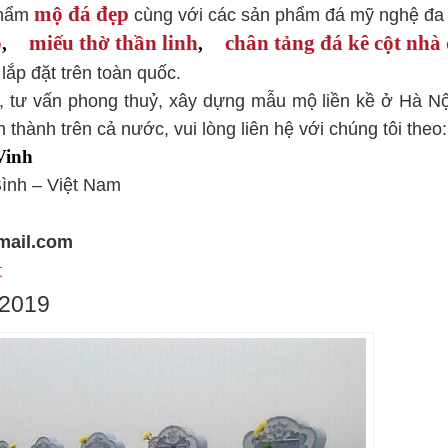
mộ đá đẹp
phẩm
cùng với các sản phẩm đá mỹ nghệ đa
ộ
miếu thờ thần linh
chân tảng đá kê cột nhà
,
,
ắp đặt trên toàn quốc.
 tư vấn phong thuỷ, xây dựng mẫu mộ liền kề ở Hà Nộ
hành trên cả nước, vui lòng liên hệ với chúng tôi theo:
Vinh
Bình – Việt Nam
mail.com
t
 2019