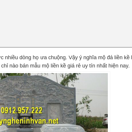
c nhiều dòng họ ưa chuộng. Vậy ý nghĩa mộ đá liền kề l
 chỉ nào bán mẫu mộ liền kề giá rẻ uy tín nhất hiện nay.