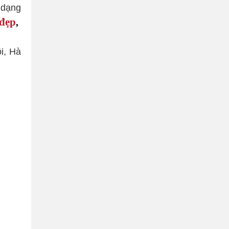
 dạng
 đẹp
,
i, Hà