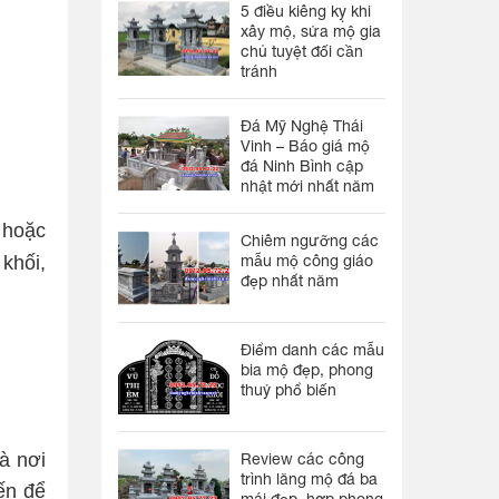
5 điều kiêng kỵ khi
xây mộ, sửa mộ gia
chủ tuyệt đối cần
tránh
Đá Mỹ Nghệ Thái
Vinh – Báo giá mộ
đá Ninh Bình cập
nhật mới nhất năm
 hoặc
Chiêm ngưỡng các
khối,
mẫu mộ công giáo
đẹp nhất năm
Điểm danh các mẫu
bia mộ đẹp, phong
thuỷ phổ biến
à nơi
Review các công
trình lăng mộ đá ba
ến để