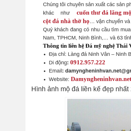
Chúng tôi chuyên sản xuất các sản 
cuốn thư đá lăng m
khác như
cột đá nhà thờ họ
… vận chuyển và l
Quý khách đang có nhu cầu tìm mua,
Nam, TPHCM, Ninh Bình,… và 63 tỉnh t
Thông tin liên hệ Đá mỹ nghệ Thái 
Địa chỉ: Làng đá Ninh Vân – Ninh 
0912.957.222
Di động
:
Email
: damyngheninhvan.net@g
Damyngheninhvan.ne
Website:
Hình ảnh mộ đá liền kế đẹp nhất