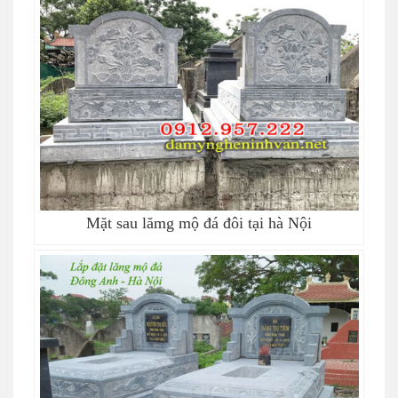
Mặt sau lămg mộ đá đôi tại hà Nội