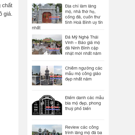
 chất
Địa chỉ làm lăng
mộ, nhà thờ họ,
ô giá.
cổng đá, cuốn thư
tỉnh Hoà Bình uy tín
nhất
Đá Mỹ Nghệ Thái
Vinh – Báo giá mộ
đá Ninh Bình cập
nhật mới nhất năm
Chiêm ngưỡng các
mẫu mộ công giáo
đẹp nhất năm
Điểm danh các mẫu
bia mộ đẹp, phong
thuỷ phổ biến
Review các công
trình lăng mộ đá ba