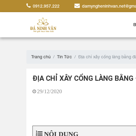
0912.957.222
damyngheninhvan.net@gma
B
Trang chủ
Tin Tức
Địa chỉ xây cổng làng bằng đá
ĐỊA CHỈ XÂY CỔNG LÀNG BẰNG 
29/12/2020
NỘI DUNG