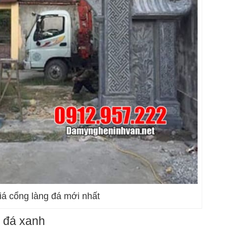
iá cổng làng đá mới nhất
 đá xanh