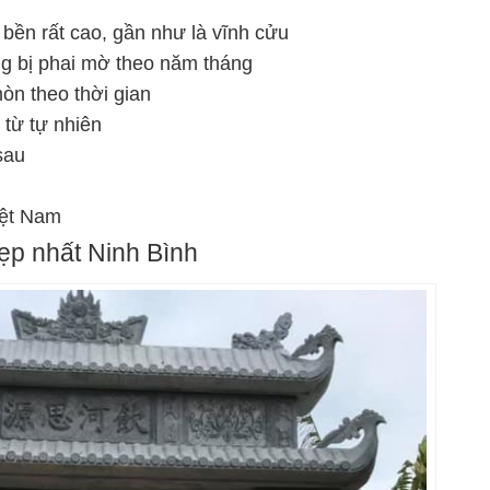
bền rất cao, gần như là vĩnh cửu
ng bị phai mờ theo năm tháng
mòn theo thời gian
từ tự nhiên
sau
iệt Nam
p nhất Ninh Bình