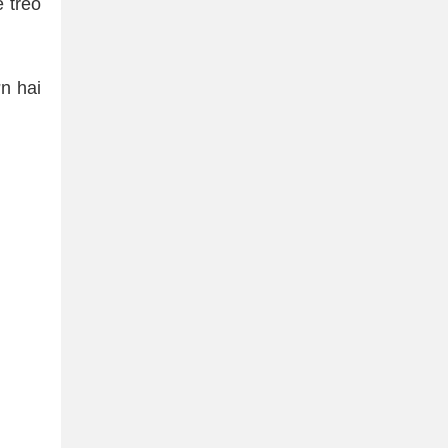
 treo
n hai