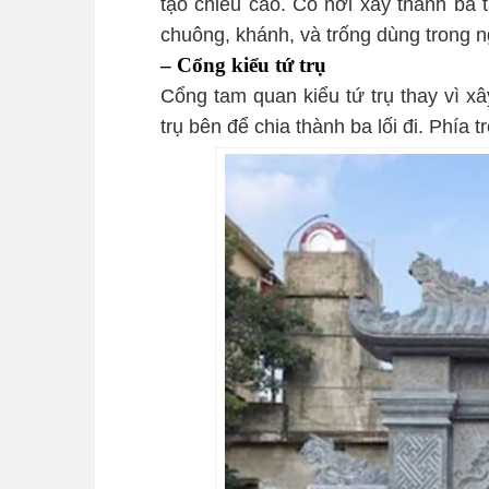
tạo chiều cao. Có nơi xây thành ba t
chuông, khánh, và trống dùng trong n
– Cổng kiểu tứ trụ
Cổng tam quan kiểu tứ trụ thay vì xâ
trụ bên để chia thành ba lối đi. Phía t