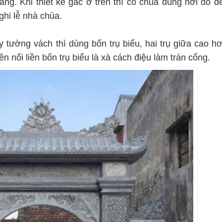
ầng. Khi thiết kế gác ở trên thì có chùa dùng nơi đó để
ghi lễ nhà chùa.
y tường vách thì dùng bốn trụ biểu, hai trụ giữa cao hơ
rên nối liền bốn trụ biểu là xà cách điệu làm trán cổng.