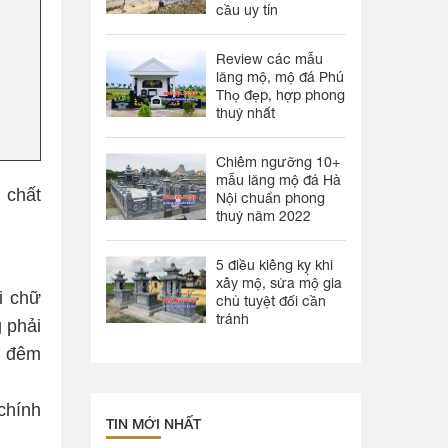
cầu uy tín
Review các mẫu
lăng mộ, mộ đá Phú
Thọ đẹp, hợp phong
thuỷ nhất
Chiêm ngưỡng 10+
mẫu lăng mộ đá Hà
 chất
Nội chuẩn phong
thuỷ năm 2022
5 điều kiêng kỵ khi
xây mộ, sửa mộ gia
i chữ
chủ tuyệt đối cần
tránh
 phải
n đêm
chính
TIN MỚI NHẤT