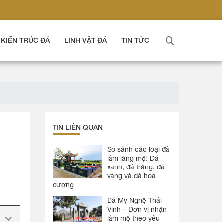
KIẾN TRÚC ĐÁ
LINH VẬT ĐÁ
TIN TỨC
TIN LIÊN QUAN
So sánh các loại đá
làm lăng mộ: Đá
xanh, đá trắng, đá
vàng và đá hoa
cương
Đá Mỹ Nghệ Thái
Vinh – Đơn vị nhận
làm mộ theo yêu