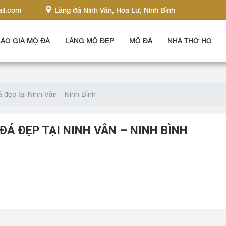
il.com
Làng đá Ninh Vân, Hoa Lư, Ninh Bình
ÁO GIÁ MỘ ĐÁ
LĂNG MỘ ĐẸP
MỘ ĐÁ
NHÀ THỜ HỌ
 đẹp tại Ninh Vân – Ninh Bình
ĐÁ ĐẸP TẠI NINH VÂN – NINH BÌNH