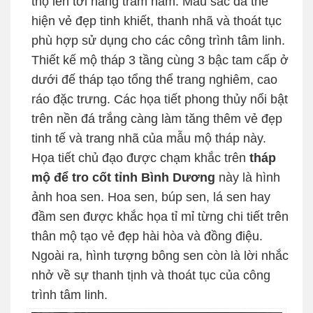
thọ lên tới hàng trăm năm. Màu sắc đá thể
hiện vẻ đẹp tinh khiết, thanh nhã và thoát tục
phù hợp sử dụng cho các công trình tâm linh.
Thiết kế mộ tháp 3 tầng cùng 3 bậc tam cấp ở
dưới đế tháp tạo tổng thể trang nghiêm, cao
ráo đặc trưng. Các họa tiết phong thủy nổi bật
trên nền đá trắng càng làm tăng thêm vẻ đẹp
tinh tế và trang nhã của mẫu mộ tháp này.
Họa tiết chủ đạo được chạm khắc trên
tháp
mộ để tro cốt tỉnh Bình Dương
này là hình
ảnh hoa sen. Hoa sen, búp sen, lá sen hay
đầm sen được khắc họa tỉ mỉ từng chi tiết trên
thân mộ tạo vẻ đẹp hài hòa và đồng điệu.
Ngoài ra, hình tượng bông sen còn là lời nhắc
nhở về sự thanh tịnh và thoát tục của công
trình tâm linh.