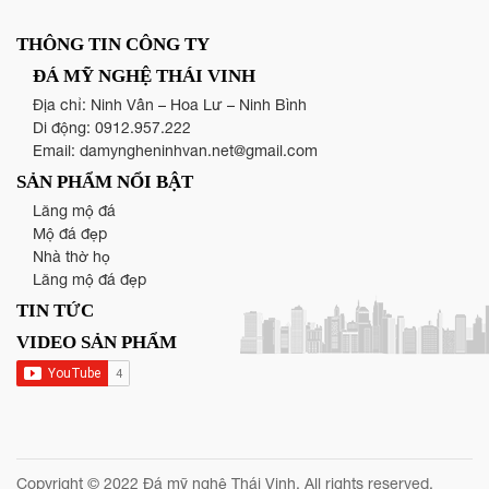
THÔNG TIN CÔNG TY
ĐÁ MỸ NGHỆ THÁI VINH
Địa chỉ: Ninh Vân – Hoa Lư – Ninh Bình
Di động:
0912.957.222
Email:
damyngheninhvan.net@gmail.com
SẢN PHẨM NỔI BẬT
Lăng mộ đá
Mộ đá đẹp
Nhà thờ họ
Lăng mộ đá đẹp
TIN TỨC
VIDEO SẢN PHẨM
Copyright © 2022 Đá mỹ nghệ Thái Vinh. All rights reserved.