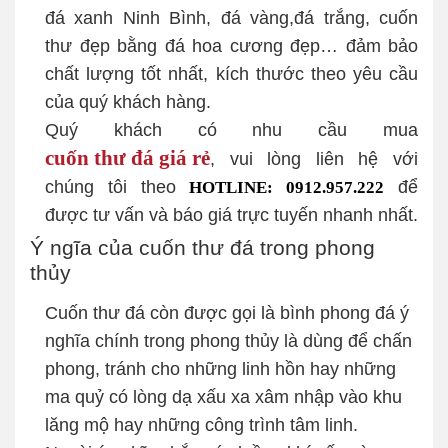
đá xanh Ninh Bình, đá vàng,đá trắng, cuốn
thư đẹp bằng đá hoa cương đẹp… đảm bảo
chất lượng tốt nhất, kích thước theo yêu cầu
của quý khách hàng.
Quý khách có nhu cầu mua
cuốn thư đá giá rẻ
, vui lòng liên hệ với
chúng tôi theo
để
HOTLINE: 0912.957.222
được tư vấn và báo giá trực tuyến nhanh nhất.
Ý ngĩa của cuốn thư đá trong phong
thủy
Cuốn thư đá còn được gọi là bình phong đá ý
nghĩa chính trong phong thủy là dùng để chấn
phong, tránh cho những linh hồn hay những
ma quỷ có lòng dạ xấu xa xâm nhập vào khu
lăng mộ hay những công trình tâm linh.