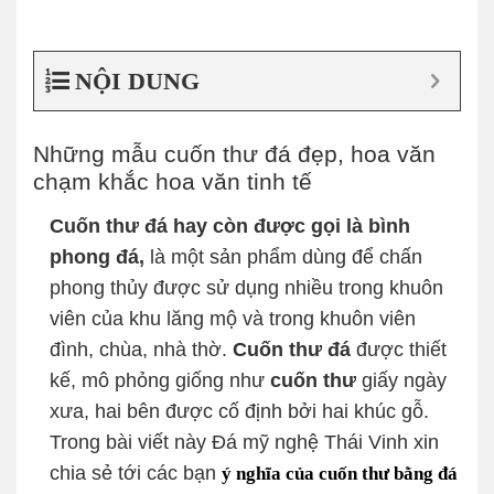
NỘI DUNG
Những mẫu cuốn thư đá đẹp, hoa văn
chạm khắc hoa văn tinh tế
Cuốn thư đá hay còn được gọi là bình
phong đá,
là một sản phẩm dùng để chấn
phong thủy được sử dụng nhiều trong khuôn
viên của khu lăng mộ và trong khuôn viên
đình, chùa, nhà thờ.
Cuốn thư đá
được thiết
kế, mô phỏng giống như
cuốn thư
giấy ngày
xưa, hai bên được cố định bởi hai khúc gỗ.
Trong bài viết này Đá mỹ nghệ Thái Vinh xin
chia sẻ tới các bạn
ý nghĩa của cuốn thư bằng đá