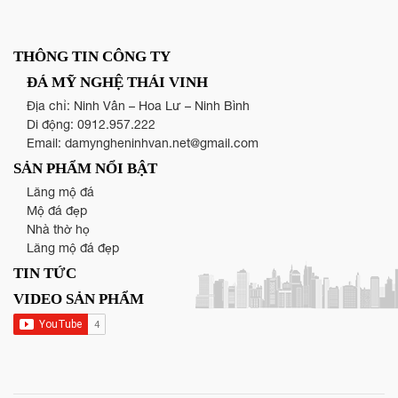
THÔNG TIN CÔNG TY
ĐÁ MỸ NGHỆ THÁI VINH
Địa chỉ: Ninh Vân – Hoa Lư – Ninh Bình
Di động:
0912.957.222
Email:
damyngheninhvan.net@gmail.com
SẢN PHẨM NỔI BẬT
Lăng mộ đá
Mộ đá đẹp
Nhà thờ họ
Lăng mộ đá đẹp
TIN TỨC
VIDEO SẢN PHẨM