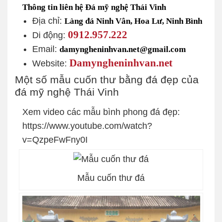
Thông tin liên hệ Đá mỹ nghệ Thái Vinh
Địa chỉ:
Làng đá Ninh Vân, Hoa Lư, Ninh Bình
0912.957.222
Di động:
Email:
damyngheninhvan.net@gmail.com
Damyngheninhvan.net
Website:
Một số mẫu cuốn thư bằng đá đẹp của
đá mỹ nghệ Thái Vinh
Xem video các mẫu bình phong đá đẹp:
https://www.youtube.com/watch?
v=QzpeFwFny0I
Mẫu cuốn thư đá