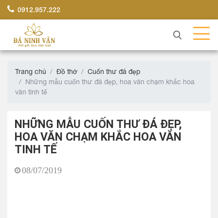
0912.957.222
Trang chủ
Đồ thờ
Cuốn thư đá đẹp
Những mẫu cuốn thư đá đẹp, hoa văn chạm khắc hoa
văn tinh tế
NHỮNG MẪU CUỐN THƯ ĐÁ ĐẸP,
HOA VĂN CHẠM KHẮC HOA VĂN
TINH TẾ
08/07/2019