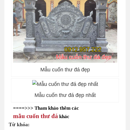
Mẫu cuốn thư đá đẹp
Mẫu cuốn thư đá đẹp nhất
====>>> Tham khảo thêm các
mẫu cuốn thư đá
khác
Từ khóa: