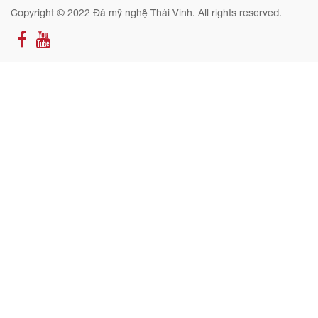
Copyright © 2022 Đá mỹ nghệ Thái Vinh. All rights reserved.