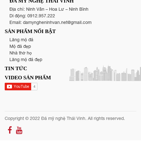
ĐÁ MỸ NGHỆ THÁI VINH
Địa chỉ: Ninh Vân – Hoa Lư – Ninh Bình
Di động:
0912.957.222
Email:
damyngheninhvan.net@gmail.com
SẢN PHẨM NỔI BẬT
Lăng mộ đá
Mộ đá đẹp
Nhà thờ họ
Lăng mộ đá đẹp
TIN TỨC
VIDEO SẢN PHẨM
Copyright © 2022 Đá mỹ nghệ Thái Vinh. All rights reserved.