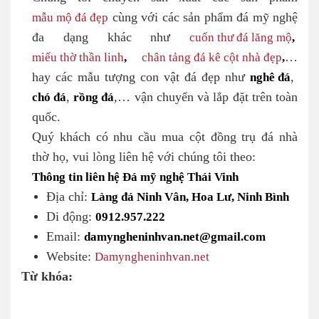
mẫu mộ đá đẹp
cùng với các sản phẩm đá mỹ nghệ
đa dạng khác như
cuốn thư đá lăng mộ
,
miếu thờ thần linh
,
chân tảng đá kê cột nhà đẹp
,
…
hay các mẫu tượng con vật đá đẹp như
nghê đá
,
chó đá
,
rồng đá
,… vận chuyển và lắp đặt trên toàn
quốc.
Quý khách có nhu cầu mua cột đồng trụ đá nhà
thờ họ, vui lòng liên hệ với chúng tôi theo:
Thông tin liên hệ Đá mỹ nghệ Thái Vinh
Địa chỉ:
Làng đá Ninh Vân, Hoa Lư, Ninh Bình
Di động:
0912.957.222
Email:
damyngheninhvan.net@gmail.com
Website:
Damyngheninhvan.net
Từ khóa: