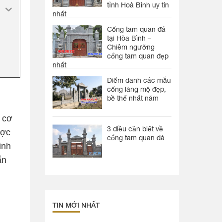
tỉnh Hoà Bình uy tín
nhất
Cổng tam quan đá
tại Hòa Bình –
Chiêm ngưỡng
cổng tam quan đẹp
nhất
Điểm danh các mẫu
cổng lăng mộ đẹp,
bề thế nhất năm
 cơ
3 điều cần biết về
ược
cổng tam quan đá
inh
ẩn
TIN MỚI NHẤT