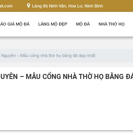
il.com
Làng đá Ninh Vân, Hoa Lư, Ninh Bình
ÁO GIÁ MỘ ĐÁ
LĂNG MỘ ĐẸP
MỘ ĐÁ
NHÀ THỜ HỌ
ái Nguyên – Mẫu cổng nhà thờ họ bằng đá đẹp nhất
GUYÊN – MẪU CỔNG NHÀ THỜ HỌ BẰNG Đ