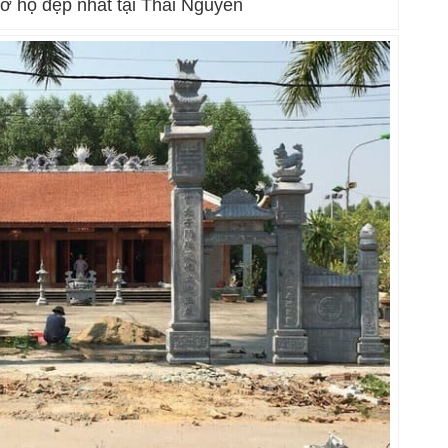
ờ họ đẹp nhất tại Thái Nguyên