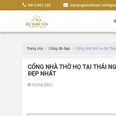
0912.957.222
damyngheninhvan.net@gma
B
Trang chủ
Cổng đá đẹp
Cổng nhà thờ họ tại Th
CỔNG NHÀ THỜ HỌ TẠI THÁI N
ĐẸP NHẤT
16/04/2021