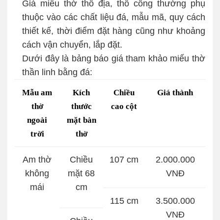
Giá miếu thờ thổ địa, thổ công thường phụ
thuộc vào các chất liệu đá, mẫu mã, quy cách
thiết kế, thời điểm đặt hàng cũng như khoảng
cách vận chuyển, lắp đặt.
Dưới đây là bảng báo giá tham khảo miếu thờ
thần linh bằng đá:
Mẫu am
Kích
Chiều
Giá thành
thờ
thước
cao cột
ngoài
mặt bàn
trời
thờ
Am thờ
Chiều
107 cm
2.000.000
không
mặt 68
VNĐ
mái
cm
115 cm
3.500.000
VNĐ