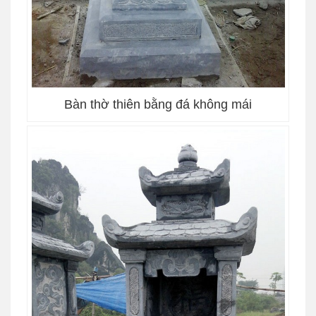
Bàn thờ thiên bằng đá không mái