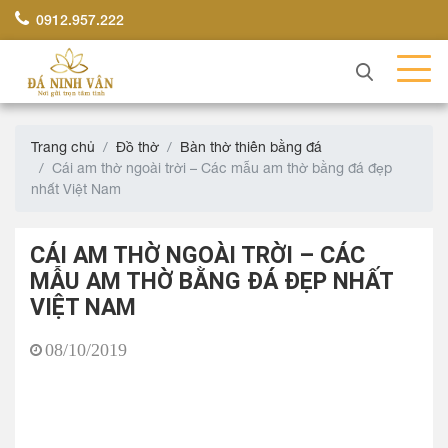
0912.957.222
Trang chủ
Đồ thờ
Bàn thờ thiên bằng đá
Cái am thờ ngoài trời – Các mẫu am thờ bằng đá đẹp
nhất Việt Nam
CÁI AM THỜ NGOÀI TRỜI – CÁC
MẪU AM THỜ BẰNG ĐÁ ĐẸP NHẤT
VIỆT NAM
08/10/2019