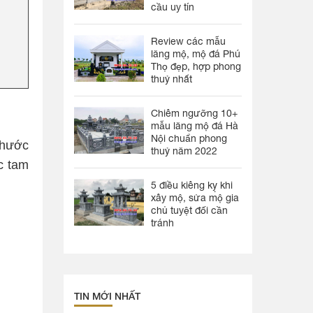
cầu uy tín
Review các mẫu
lăng mộ, mộ đá Phú
Thọ đẹp, hợp phong
thuỷ nhất
Chiêm ngưỡng 10+
mẫu lăng mộ đá Hà
Nội chuẩn phong
thước
thuỷ năm 2022
c tam
5 điều kiêng kỵ khi
xây mộ, sửa mộ gia
chủ tuyệt đối cần
tránh
TIN MỚI NHẤT