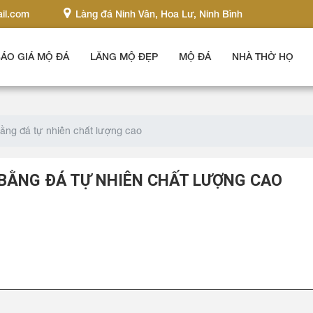
il.com
Làng đá Ninh Vân, Hoa Lư, Ninh Bình
ÁO GIÁ MỘ ĐÁ
LĂNG MỘ ĐẸP
MỘ ĐÁ
NHÀ THỜ HỌ
ằng đá tự nhiên chất lượng cao
BẰNG ĐÁ TỰ NHIÊN CHẤT LƯỢNG CAO