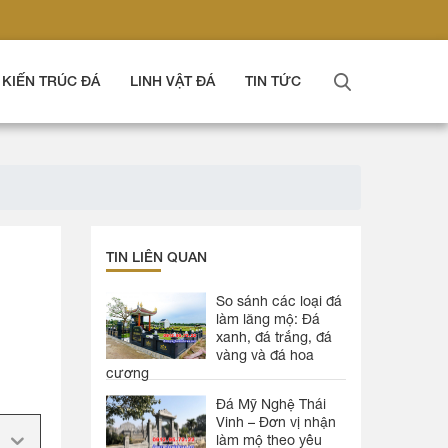
KIẾN TRÚC ĐÁ
LINH VẬT ĐÁ
TIN TỨC
TIN LIÊN QUAN
So sánh các loại đá
làm lăng mộ: Đá
xanh, đá trắng, đá
vàng và đá hoa
cương
Đá Mỹ Nghệ Thái
Vinh – Đơn vị nhận
làm mộ theo yêu