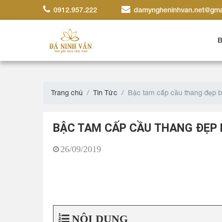
0912.957.222
damyngheninhvan.net@gma
B
Trang chủ
Tin Tức
Bậc tam cấp cầu thang đẹp b
BẬC TAM CẤP CẦU THANG ĐẸP 
26/09/2019
NỘI DUNG