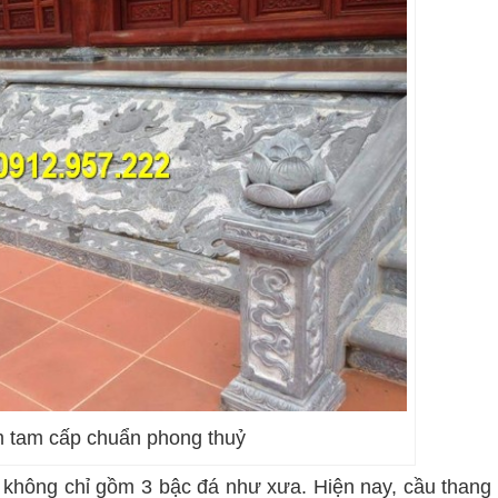
 tam cấp chuẩn phong thuỷ
p không chỉ gồm 3 bậc đá như xưa. Hiện nay, cầu thang 