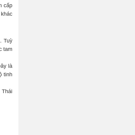
m cấp
 khác
… Tuỳ
c tam
ây là
 tinh
 Thái