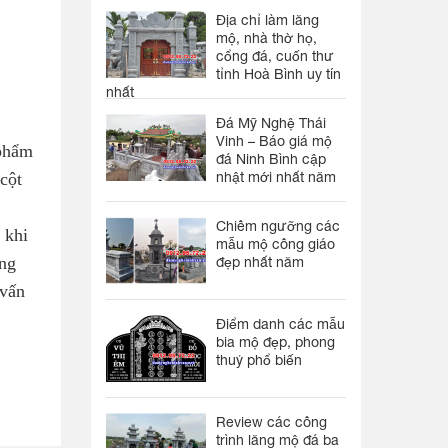
Địa chỉ làm lăng
mộ, nhà thờ họ,
cổng đá, cuốn thư
tỉnh Hoà Bình uy tín
nhất
Đá Mỹ Nghệ Thái
Vinh – Báo giá mộ
 phẩm
đá Ninh Bình cập
nhật mới nhất năm
cột
Chiêm ngưỡng các
 khi
mẫu mộ công giáo
ừng
đẹp nhất năm
 vấn
Điểm danh các mẫu
bia mộ đẹp, phong
thuỷ phổ biến
Review các công
trình lăng mộ đá ba