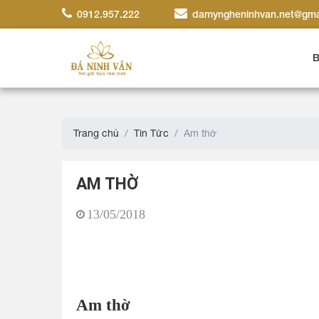
0912.957.222
damyngheninhvan.net@gma
B
Trang chủ
Tin Tức
Am thờ
AM THỜ
13/05/2018
Am thờ