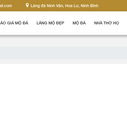
il.com
Làng đá Ninh Vân, Hoa Lư, Ninh Bình
ÁO GIÁ MỘ ĐÁ
LĂNG MỘ ĐẸP
MỘ ĐÁ
NHÀ THỜ HỌ