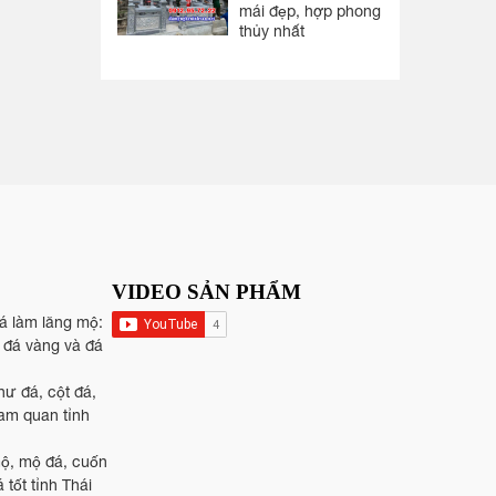
mái đẹp, hợp phong
thủy nhất
VIDEO SẢN PHẨM
đá làm lăng mộ:
, đá vàng và đá
hư đá, cột đá,
tam quan tỉnh
mộ, mộ đá, cuốn
 tốt tỉnh Thái