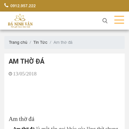
0912.957.222
Trang chủ
Tin Tức
Am thờ đá
AM THỜ ĐÁ
13/05/2018
Am thờ đá
Am thờ đá
là một tên gọi khác của lăng thờ chung