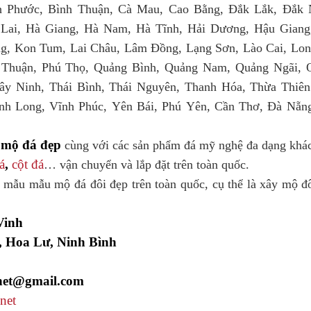
h Phước, Bình Thuận, Cà Mau, Cao Bằng, Đắk Lắk, Đắk 
 Lai, Hà Giang, Hà Nam, Hà Tĩnh, Hải Dương, Hậu Giang
g, Kon Tum, Lai Châu, Lâm Đồng, Lạng Sơn, Lào Cai, Lon
 Thuận, Phú Thọ, Quảng Bình, Quảng Nam, Quảng Ngãi, 
Tây Ninh, Thái Bình, Thái Nguyên, Thanh Hóa, Thừa Thiên
ĩnh Long, Vĩnh Phúc, Yên Bái, Phú Yên, Cần Thơ, Đà Nẵng
mộ đá đẹp
m
cùng với các sản phẩm đá mỹ nghệ đa dạng kh
á
,
cột đá
… vận chuyển và lắp đặt trên toàn quốc.
mẫu mẫu mộ đá đôi đẹp trên toàn quốc, cụ thể là xây mộ đ
Vinh
, Hoa Lư, Ninh Bình
net@gmail.com
net