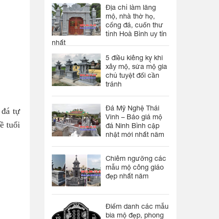
Địa chỉ làm lăng
mộ, nhà thờ họ,
cổng đá, cuốn thư
tỉnh Hoà Bình uy tín
nhất
5 điều kiêng kỵ khi
xây mộ, sửa mộ gia
chủ tuyệt đối cần
tránh
Đá Mỹ Nghệ Thái
 đá tự
Vinh – Báo giá mộ
ề tuổi
đá Ninh Bình cập
nhật mới nhất năm
Chiêm ngưỡng các
mẫu mộ công giáo
đẹp nhất năm
Điểm danh các mẫu
bia mộ đẹp, phong