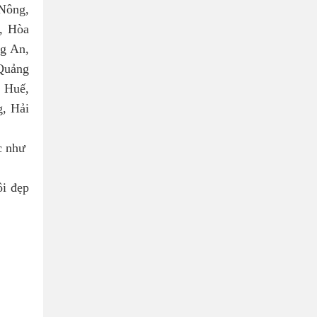
Nông,
, Hòa
g An,
Quảng
 Huế,
, Hải
ác như
ôi đẹp