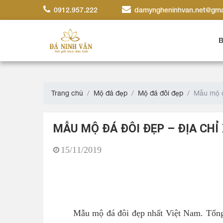
0912.957.222
damyngheninhvan.net@gma
B
Trang chủ
Mộ đá đẹp
Mộ đá đôi đẹp
Mẫu mộ đ
MẪU MỘ ĐÁ ĐÔI ĐẸP – ĐỊA CHỈ
15/11/2019
Mẫu mộ đá đôi đẹp nhất Việt Nam. Tổng