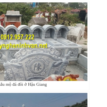
ẫu mộ đá đôi ở Hậu Giang