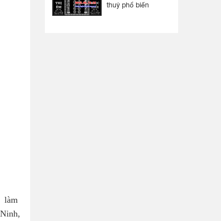
thuỷ phổ biến
c làm
 Ninh,