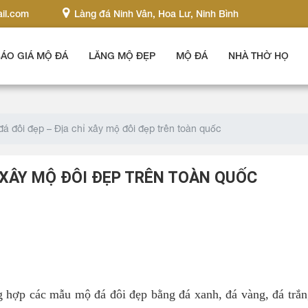
il.com
Làng đá Ninh Vân, Hoa Lư, Ninh Bình
ÁO GIÁ MỘ ĐÁ
LĂNG MỘ ĐẸP
MỘ ĐÁ
NHÀ THỜ HỌ
á đôi đẹp – Địa chỉ xây mộ đôi đẹp trên toàn quốc
 XÂY MỘ ĐÔI ĐẸP TRÊN TOÀN QUỐC
 hợp các mẫu mộ đá đôi đẹp bằng đá xanh, đá vàng, đá trắ