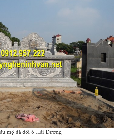
ẫu mộ đá đôi ở Hải Dương