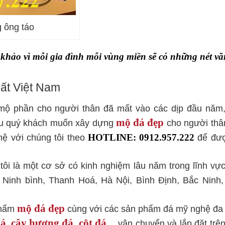
 ông táo
m khảo vì mỗi gia đình mỗi vùng miền sẽ có những nét vă
hất Việt Nam
ộ phần cho người thân đã mất vào các dịp đầu năm,
mộ đá đẹp
 nếu quý khách muốn xây dựng
cho người thâ
hệ với chúng tôi theo
HOTLINE: 0912.957.222
để đư
ôi là một cơ sở có kinh nghiệm lâu năm trong lĩnh vự
: Ninh bình, Thanh Hoá, Hà Nội, Bình Định, Bắc Ninh,
mộ đá đẹp
phẩm
cùng với các sản phẩm đá mỹ nghệ đa
đá
cây hương đá
cột đá
,
,
… vận chuyển và lắp đặt trên