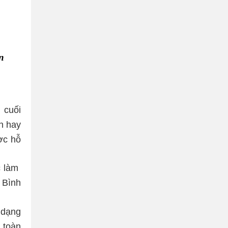
n
 cuối
n hay
ợc hỗ
c làm
 Bình
 dạng
 toàn