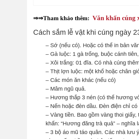
Văn khấn cúng x
⇒⇒Tham khảo thêm:
Cách sắm lễ vật khi cúng ngày 2
– Sớ (nếu có). Hoặc có thể in bản văn
– Gà luộc: 1 gà trống, buộc cánh tiê
– Xôi trắng: 01 đĩa. Có nhà cúng thê
– Thịt lợn luộc: một khổ hoặc chân gi
– Các món ăn khác (nếu có)
– Mâm ngũ quả.
– Hương thắp 3 nén (có thể hương vò
– Nến hoặc đèn dầu. Đèn điện chỉ có t
– Vàng tiền. Bao gồm vàng thoi giấy, 
khấn: “Hương đăng trà quả” – nghĩa là
– 3 bộ áo mũ táo quân. Các nhà lưu ý