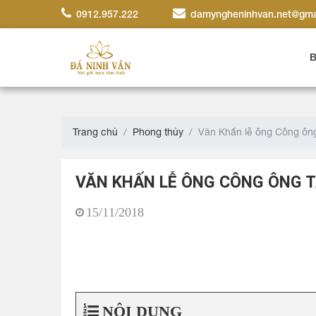
0912.957.222
damyngheninhvan.net@gma
B
Trang chủ
Phong thủy
Văn Khấn lễ ông Công ông
VĂN KHẤN LỄ ÔNG CÔNG ÔNG T
15/11/2018
NỘI DUNG