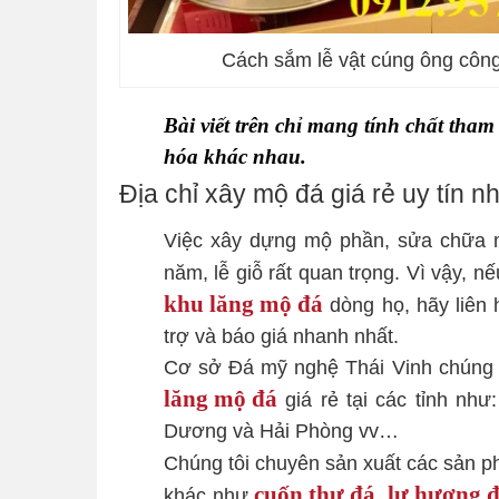
Cách sắm lễ vật cúng ông công
Bài viết trên chỉ mang tính chất tha
hóa khác nhau.
Địa chỉ xây mộ đá giá rẻ uy tín n
Việc xây dựng mộ phần, sửa chữa m
năm, lễ giỗ rất quan trọng. Vì vậy,
khu lăng mộ đá
dòng họ, hãy liên 
trợ và báo giá nhanh nhất.
Cơ sở Đá mỹ nghệ Thái Vinh chúng t
lăng mộ đá
giá rẻ tại các tỉnh như
Dương và Hải Phòng vv…
Chúng tôi chuyên sản xuất các sản 
cuốn thư đá
lư hương 
khác như
,