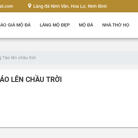
il.com
Làng đá Ninh Vân, Hoa Lư, Ninh Bình
ÁO GIÁ MỘ ĐÁ
LĂNG MỘ ĐẸP
MỘ ĐÁ
NHÀ THỜ HỌ
 Táo lên chầu trời
ÁO LÊN CHẦU TRỜI