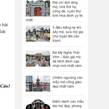
Địa chỉ làm lăng
mộ, nhà thờ họ,
cổng đá, cuốn thư
tỉnh Hoà Bình uy tín
nhất
 hài
5 điều kiêng kỵ khi
bái
xây mộ, sửa mộ gia
chủ tuyệt đối cần
tránh
Đá Mỹ Nghệ Thái
Vinh – Báo giá mộ
đá Ninh Bình cập
nhật mới nhất năm
Chiêm ngưỡng các
mẫu mộ công giáo
 Cáo!
đẹp nhất năm
Điểm danh các mẫu
bia mộ đẹp, phong