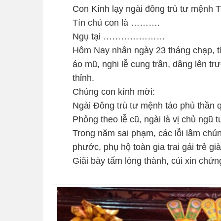
Con Kính lạy ngài đông trù tư mệnh 
Tín chủ con là ……….
Ngụ tại …………………
Hôm Nay nhân ngày 23 tháng chạp, tí
áo mũ, nghi lễ cung trần, dâng lên tr
thỉnh.
Chúng con kính mời:
Ngài Đông trù tư mệnh táo phủ thần q
Phỏng theo lễ cũ, ngài là vị chủ ngũ t
Trong năm sai phạm, các lỗi lầm chún
phước, phụ hộ toàn gia trai gái trẻ gi
Giãi bày tấm lòng thành, cúi xin chứn