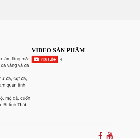
VIDEO SẢN PHẨM
đá làm lăng mộ:
, đá vàng và đá
hư đá, cột đá,
tam quan tỉnh
mộ, mộ đá, cuốn
 tốt tỉnh Thái