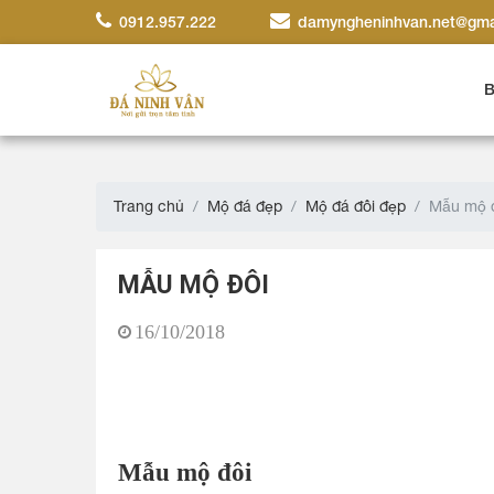
0912.957.222
damyngheninhvan.net@gma
B
Trang chủ
Mộ đá đẹp
Mộ đá đôi đẹp
Mẫu mộ 
MẪU MỘ ĐÔI
16/10/2018
Mẫu mộ đôi