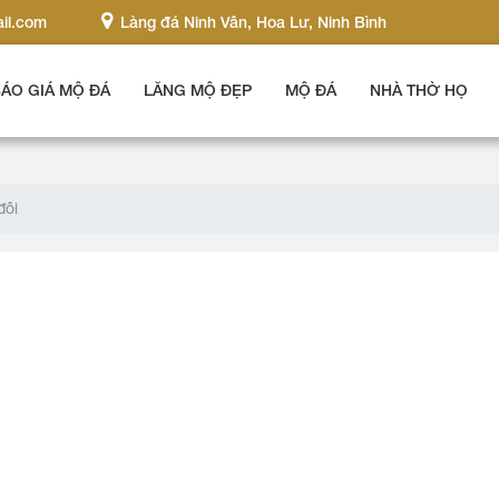
il.com
Làng đá Ninh Vân, Hoa Lư, Ninh Bình
ÁO GIÁ MỘ ĐÁ
LĂNG MỘ ĐẸP
MỘ ĐÁ
NHÀ THỜ HỌ
đôi