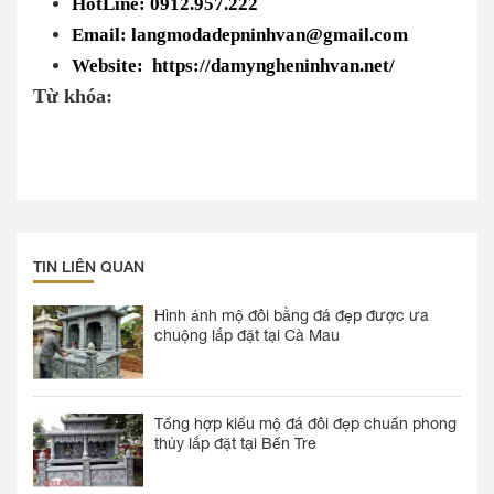
HotLine: 0912.957.222
Email: langmodadepninhvan@gmail.com
Website: https://damyngheninhvan.net/
Từ khóa:
TIN LIÊN QUAN
Hình ảnh mộ đôi bằng đá đẹp được ưa
chuộng lắp đặt tại Cà Mau
Tổng hợp kiểu mộ đá đôi đẹp chuẩn phong
thủy lắp đặt tại Bến Tre