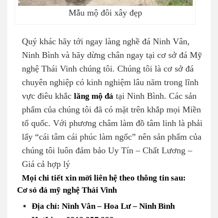
Mẫu mộ đôi xây đẹp
Quý khác hãy tới ngay làng nghề đá Ninh Vân,
Ninh Bình và hãy dừng chân ngay tại cơ sở đá Mỹ
nghệ Thái Vinh chúng tôi. Chúng tôi là cơ sở đá
chuyên nghiệp có kinh nghiệm lâu năm trong lĩnh
vực điêu khắc
lăng mộ đá
tại Ninh Bình. Các sản
phẩm của chúng tôi đã có mặt trên khắp mọi Miền
tổ quốc. Với phương châm làm đồ tâm linh là phải
lấy “cái tâm cái phúc làm ngốc” nên sản phẩm của
chúng tôi luôn đảm bảo Uy Tín – Chất Lương –
Giá cả hợp lý
Mọi chi tiết xin mời liên hệ theo thông tin sau:
Cơ sỏ đá mỹ nghệ Thái Vinh
Địa chỉ: Ninh Vân – Hoa Lư – Ninh Bình