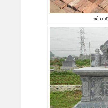
mẫu mộ 