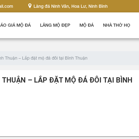
il.com
Làng đá Ninh Vân, Hoa Lư, Ninh Bình
ÁO GIÁ MỘ ĐÁ
LĂNG MỘ ĐẸP
MỘ ĐÁ
NHÀ THỜ HỌ
nh Thuận – Lắp đặt mộ đá đôi tại Bình Thuận
 THUẬN – LẮP ĐẶT MỘ ĐÁ ĐÔI TẠI BÌNH