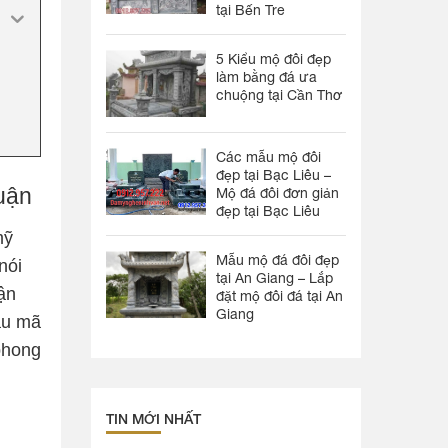
tại Bến Tre
5 Kiểu mộ đôi đẹp
làm bằng đá ưa
chuộng tại Cần Thơ
Các mẫu mộ đôi
đẹp tại Bạc Liêu –
huận
Mộ đá đôi đơn giản
đẹp tại Bạc Liêu
mỹ
Mẫu mộ đá đôi đẹp
nói
tại An Giang – Lắp
tận
đặt mộ đôi đá tại An
Giang
ẫu mã
phong
TIN MỚI NHẤT