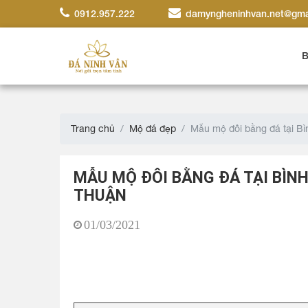
0912.957.222
damyngheninhvan.net@gma
B
Trang chủ
Mộ đá đẹp
Mẫu mộ đôi bằng đá tại Bì
MẪU MỘ ĐÔI BẰNG ĐÁ TẠI BÌNH
THUẬN
01/03/2021