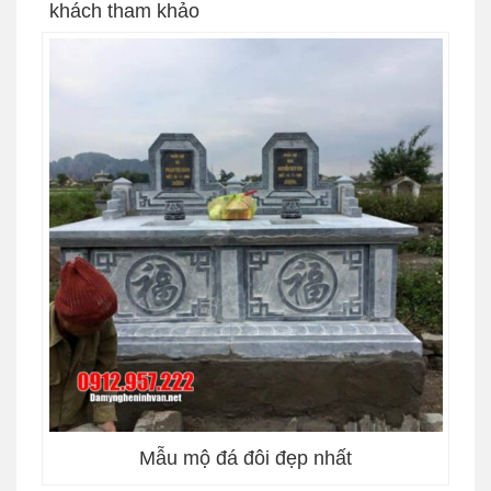
khách tham khảo
Mẫu mộ đá đôi đẹp nhất