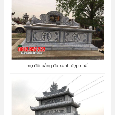
mộ đôi bằng đá xanh đẹp nhất