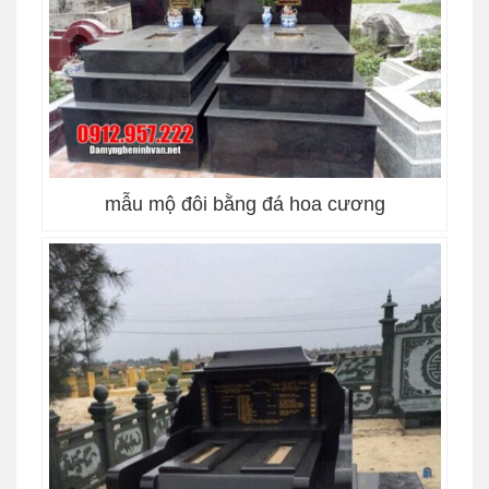
mẫu mộ đôi bằng đá hoa cương