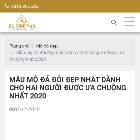
0912.957.222
Trang chủ
Mộ đá đẹp
Mẫu mộ đá đôi đẹp nhất dành cho hai người được ưa
chuộng nhất 2020
MẪU MỘ ĐÁ ĐÔI ĐẸP NHẤT DÀNH
CHO HAI NGƯỜI ĐƯỢC ƯA CHUỘNG
NHẤT 2020
02/12/2020