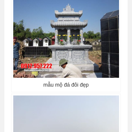
mẫu mộ đá đôi đẹp