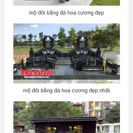
mộ đôi bằng đá hoa cương đẹp
mộ đôi bằng đá hoa cương đẹp nhất