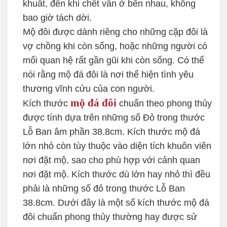
khuất, đến khi chết vẫn ở bên nhau, không
bao giờ tách dời.
Mộ đôi được dành riêng cho những cặp đôi là
vợ chồng khi còn sống, hoặc những người có
mối quan hệ rất gần gũi khi còn sống. Có thể
nói rằng mộ đá đôi là nơi thể hiện tình yêu
thương vĩnh cửu của con người.
mộ đá đôi
Kích thước
chuẩn theo phong thủy
được tính dựa trên những số Đỏ trong thước
Lỗ Ban âm phần 38.8cm. Kích thước mộ đá
lớn nhỏ còn tùy thuộc vào diện tích khuôn viên
nơi đặt mộ, sao cho phù hợp với cảnh quan
nơi đặt mộ. Kích thước dù lớn hay nhỏ thì đều
phải là những số đỏ trong thước Lỗ Ban
38.8cm. Dưới đây là một số kích thước mộ đá
đôi chuẩn phong thủy thường hay được sử