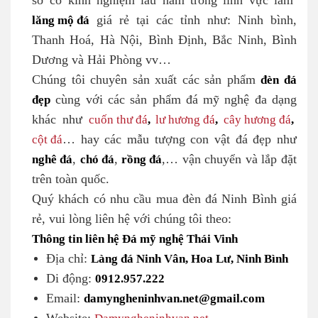
sở có kinh nghiệm lâu năm trong lĩnh vực làm
lăng mộ đá
giá rẻ tại các tỉnh như: Ninh bình,
Thanh Hoá, Hà Nội, Bình Định, Bắc Ninh, Bình
Dương và Hải Phòng vv…
Chúng tôi chuyên sản xuất các sản phẩm
đèn đá
đẹp
cùng với các sản phẩm đá mỹ nghệ đa dạng
khác như
cuốn thư đá
,
lư hương đá
,
cây hương đá
,
cột đá
… hay các mẫu tượng con vật đá đẹp như
nghê đá
,
chó đá
,
rồng đá
,… vận chuyển và lắp đặt
trên toàn quốc.
Quý khách có nhu cầu mua đèn đá Ninh Bình giá
rẻ, vui lòng liên hệ với chúng tôi theo:
Thông tin liên hệ Đá mỹ nghệ Thái Vinh
Địa chỉ:
Làng đá Ninh Vân, Hoa Lư, Ninh Bình
Di động:
0912.957.222
Email:
damyngheninhvan.net@gmail.com
Damyngheninhvan.net