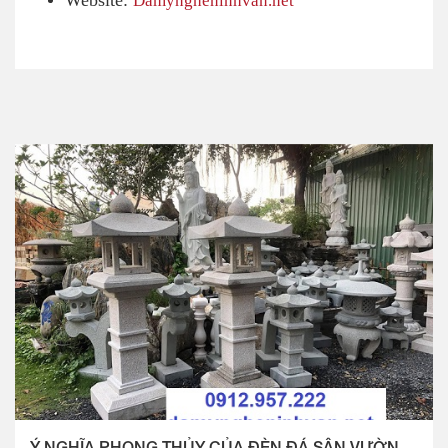
Website:
Ý NGHĨA PHONG THỦY CỦA ĐÈN ĐÁ SÂN VƯỜN