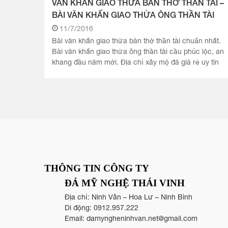
VĂN KHẤN GIAO THỪA BÀN THỜ THẦN TÀI –
BÀI VĂN KHẤN GIAO THỪA ÔNG THẦN TÀI
11/7/2016
Bài văn khấn giao thừa bàn thờ thần tài chuẩn nhất.
Bài văn khấn giao thừa ông thần tài cầu phúc lộc, an
khang đầu năm mới. Địa chỉ xây mộ đá giá rẻ uy tín
nhất Việt Nam.
THÔNG TIN CÔNG TY
ĐÁ MỸ NGHỆ THÁI VINH
Địa chỉ: Ninh Vân – Hoa Lư – Ninh Bình
Di động:
0912.957.222
Email:
damyngheninhvan.net@gmail.com