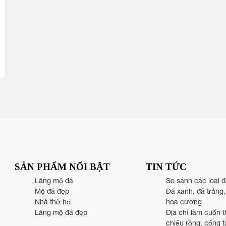
SẢN PHẨM NỔI BẬT
TIN TỨC
Lăng mộ đá
So sánh các loại 
Mộ đá đẹp
Đá xanh, đá trắng
Nhà thờ họ
hoa cương
Lăng mộ đá đẹp
Địa chỉ làm cuốn t
chiếu rồng, cổng 