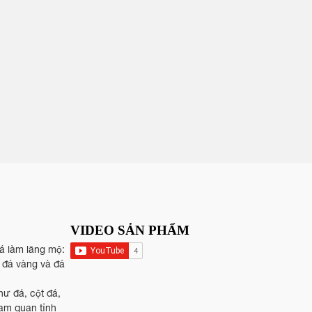
VIDEO SẢN PHẨM
đá làm lăng mộ:
, đá vàng và đá
hư đá, cột đá,
tam quan tỉnh