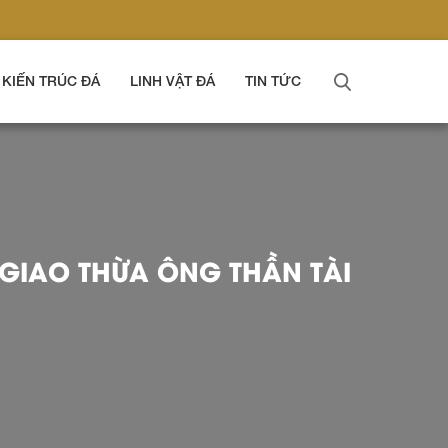
KIẾN TRÚC ĐÁ
LINH VẬT ĐÁ
TIN TỨC
 GIAO THỪA ÔNG THẦN TÀI