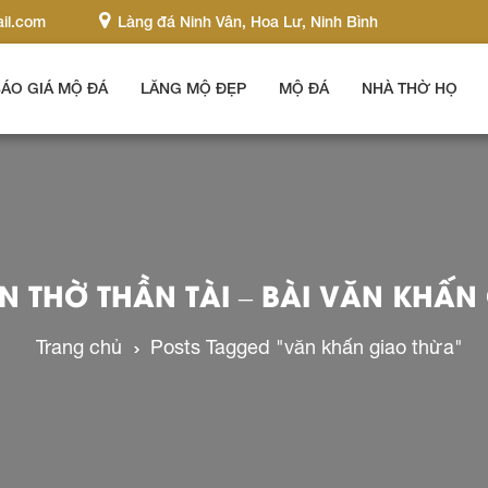
il.com
Làng đá Ninh Vân, Hoa Lư, Ninh Bình
ÁO GIÁ MỘ ĐÁ
LĂNG MỘ ĐẸP
MỘ ĐÁ
NHÀ THỜ HỌ
 THỜ THẦN TÀI – BÀI VĂN KHẤN
Trang chủ
Posts Tagged "văn khấn giao thừa"