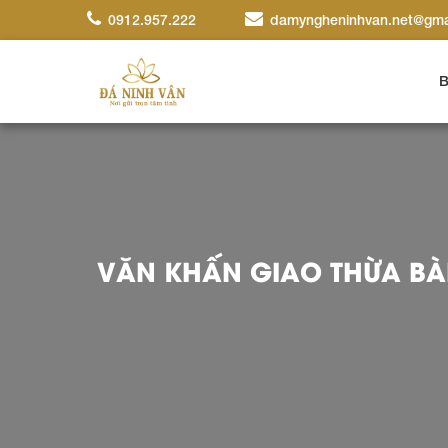
0912.957.222
damyngheninhvan.net@gma
B
VĂN KHẤN GIAO THỪA BÀN