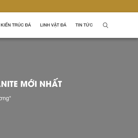
KIẾN TRÚC ĐÁ
LINH VẬT ĐÁ
TIN TỨC
NITE MỚI NHẤT
ương"