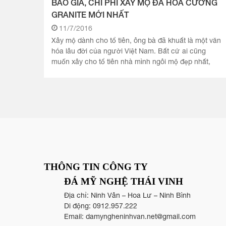
BÁO GIÁ, CHI PHÍ XÂY MỘ ĐÁ HOA CƯƠNG
GRANITE MỚI NHẤT
11/7/2016
Xây mộ dành cho tổ tiên, ông bà đã khuất là một văn
hóa lâu đời của người Việt Nam. Bất cứ ai cũng
muốn xây cho tổ tiên nhà mình ngôi mộ đẹp nhất,
sang trọng nhất. Ngày.
THÔNG TIN CÔNG TY
ĐÁ MỸ NGHỆ THÁI VINH
Địa chỉ: Ninh Vân – Hoa Lư – Ninh Bình
Di động:
0912.957.222
Email:
damyngheninhvan.net@gmail.com