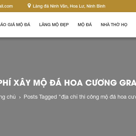
il.com
Làng đá Ninh Vân, Hoa Lư, Ninh Bình
ÁO GIÁ MỘ ĐÁ
LĂNG MỘ ĐẸP
MỘ ĐÁ
NHÀ THỜ HỌ
 PHÍ XÂY MỘ ĐÁ HOA CƯƠNG GRA
ng chủ
Posts Tagged "địa chỉ thi công mộ đá hoa c