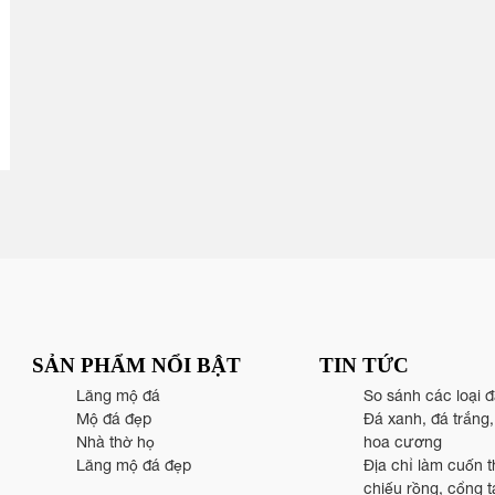
SẢN PHẨM NỔI BẬT
TIN TỨC
Lăng mộ đá
So sánh các loại 
Mộ đá đẹp
Đá xanh, đá trắng
Nhà thờ họ
hoa cương
Lăng mộ đá đẹp
Địa chỉ làm cuốn t
chiếu rồng, cổng 