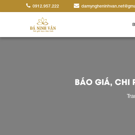
0912.957.222
damyngheninhvan.net@gma
B
BÁO GIÁ, CHI
Tra