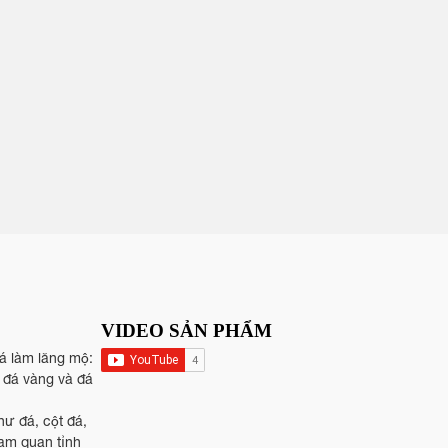
VIDEO SẢN PHẨM
đá làm lăng mộ:
, đá vàng và đá
hư đá, cột đá,
tam quan tỉnh