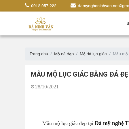
0912.957.222
damyngheninhvan.net@gma
B
Trang chủ
Mộ đá đẹp
Mộ đá lục giác
Mẫu mộ l
MẪU MỘ LỤC GIÁC BẰNG ĐÁ ĐẸ
28/10/2021
Đá mỹ nghệ T
Mẫu mộ lục giác đẹp tại