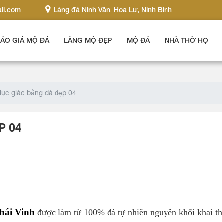
il.com
Làng đá Ninh Vân, Hoa Lư, Ninh Bình
ÁO GIÁ MỘ ĐÁ
LĂNG MỘ ĐẸP
MỘ ĐÁ
NHÀ THỜ HỌ
ục giác bằng đá đẹp 04
P 04
hái Vinh
được làm từ 100% đá tự nhiên nguyên khối khai th