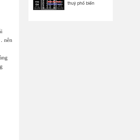
thuỷ phổ biến
ái
… nên
làng
ng